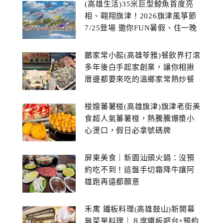
(高雄生活)35米巨型鯨魚首度亮
相、翱翔旗津！2026旗津風箏節
7/25登場 邀你FUN暑假、住一晚
鵬家常小館(高雄苓雅)餐飲界打滾
多年後白手起家創業，讓你相揪
厝邊都要來吃的溫鄉家常熱炒餐
館~
椪嫂蕃薯椪(高雄旗津)旗津老街美
食超人氣蕃薯椪，熱騰騰爆漿小
心燙口，假日必拿號碼牌
屏東美食｜新園汕頭火鍋：沒預
約吃不到！這盤手切霜降牛讓阿
雄跑再遠都願意
禾寓 鐵板料理(高雄鼓山)新開幕
無菜單料理｜８席鐵板吧台×預約