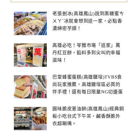
老張剉冰(高雄鳳山)說到黑糖蜜ㄘ
ㄨㄚˋ冰就會想到這一家，必點香
濃綿密芋頭！
高雄必吃！苓雅市場「這家」萬
丹紅豆餅，餡料多到尖叫的幸福
滋味！
巴堂蜂蜜蛋糕(高雄鹽埕)TVBS食
尚玩家推薦，高雄鹽埕區必買的
伴手禮！還有每日限量NG切邊蛋
糕
圓味脆皮蔥油餅(高雄鳳山)經典銅
板小吃台式下午茶，鹹香酥脆外
衣超唰嘴。