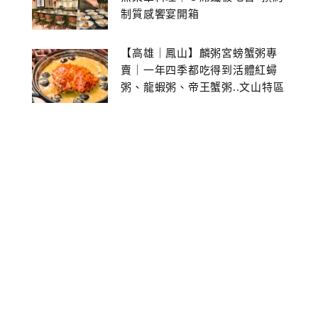
制質感饗宴開箱
【高雄｜鳳山】麟粥宮螃蟹粥專
賣｜一年四季都吃得到活體紅蟳
粥、龍蝦粥、帝王蟹粥..文山特區
美食