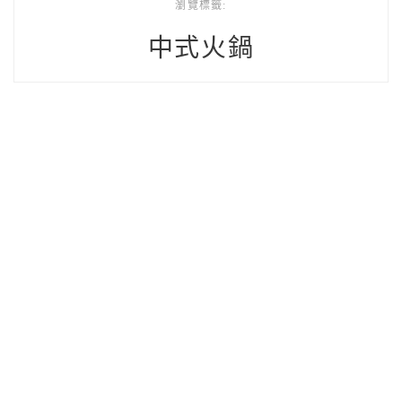
瀏覽標籤:
中式火鍋