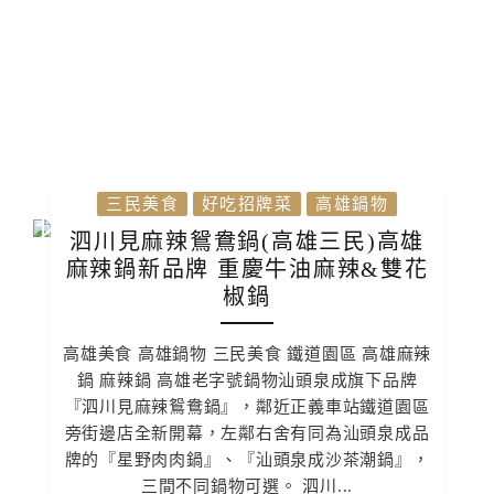
三民美食
好吃招牌菜
高雄鍋物
泗川見麻辣鴛鴦鍋(高雄三民)高雄
麻辣鍋新品牌 重慶牛油麻辣&雙花
椒鍋
高雄美食 高雄鍋物 三民美食 鐵道園區 高雄麻辣
鍋 麻辣鍋 高雄老字號鍋物汕頭泉成旗下品牌
『泗川見麻辣鴛鴦鍋』，鄰近正義車站鐵道園區
旁街邊店全新開幕，左鄰右舍有同為汕頭泉成品
牌的『星野肉肉鍋』、『汕頭泉成沙茶潮鍋』，
三間不同鍋物可選。 泗川...