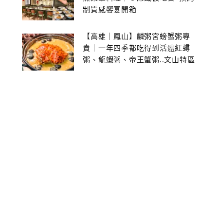
制質感饗宴開箱
【高雄｜鳳山】麟粥宮螃蟹粥專
賣｜一年四季都吃得到活體紅蟳
粥、龍蝦粥、帝王蟹粥..文山特區
美食