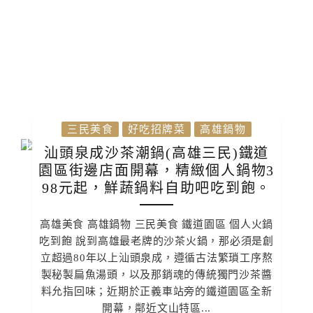
三民美食
好吃招牌菜
高雄鍋物
汕頭泉成沙茶潮鍋(高雄三民)鐵道
園區街邊店面開幕，精緻個人鍋物3
98元起，鮮蔬鍋料自助吧吃到飽。
高雄美食 高雄鍋物 三民美食 鐵道園區 個人火鍋
吃到飽 說到高雄最老牌的沙茶火鍋，那必須是創
立超過80年以上汕頭泉成，遵循古法繁瑣工序熬
製秘製扁魚湯頭，以及那銷魂的傳統獨門沙茶醬
料允指回味；近期於正義車站旁的鐵道園區全新
開幕，鄰近文山特區...