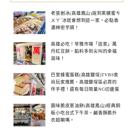
老張剉冰(高雄鳳山)說到黑糖蜜ㄘ
ㄨㄚˋ冰就會想到這一家，必點香
濃綿密芋頭！
高雄必吃！苓雅市場「這家」萬
丹紅豆餅，餡料多到尖叫的幸福
滋味！
巴堂蜂蜜蛋糕(高雄鹽埕)TVBS食
尚玩家推薦，高雄鹽埕區必買的
伴手禮！還有每日限量NG切邊蛋
糕
圓味脆皮蔥油餅(高雄鳳山)經典銅
板小吃台式下午茶，鹹香酥脆外
衣超唰嘴。