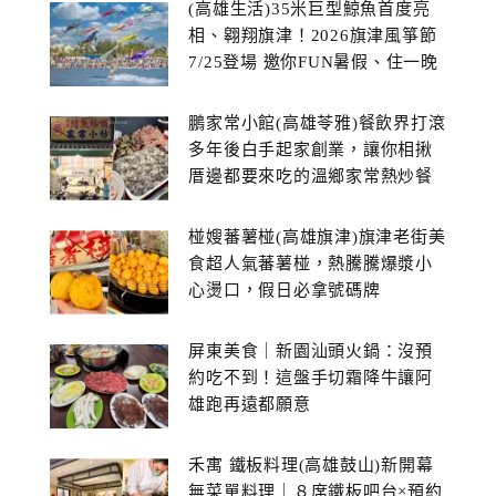
(高雄生活)35米巨型鯨魚首度亮
相、翱翔旗津！2026旗津風箏節
7/25登場 邀你FUN暑假、住一晚
鵬家常小館(高雄苓雅)餐飲界打滾
多年後白手起家創業，讓你相揪
厝邊都要來吃的溫鄉家常熱炒餐
館~
椪嫂蕃薯椪(高雄旗津)旗津老街美
食超人氣蕃薯椪，熱騰騰爆漿小
心燙口，假日必拿號碼牌
屏東美食｜新園汕頭火鍋：沒預
約吃不到！這盤手切霜降牛讓阿
雄跑再遠都願意
禾寓 鐵板料理(高雄鼓山)新開幕
無菜單料理｜８席鐵板吧台×預約