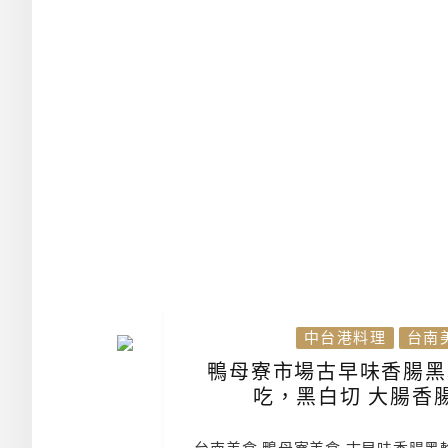
中台港料理
台南
鴨母寮市場古早味香腸黑
吃，黑白切 大腸香