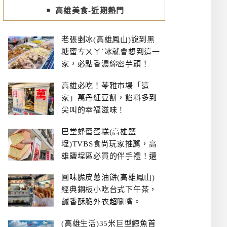
高雄美食-近期熱門
老張剉冰(高雄鳳山)說到黑
糖蜜ㄘㄨㄚˋ冰就會想到這一
家，必點香濃綿密芋頭！
高雄必吃！苓雅市場「這
家」萬丹紅豆餅，餡料多到
尖叫的幸福滋味！
巴堂蜂蜜蛋糕(高雄鹽
埕)TVBS食尚玩家推薦，高
雄鹽埕區必買的伴手禮！還
有每日限量NG切邊蛋糕
圓味脆皮蔥油餅(高雄鳳山)
經典銅板小吃台式下午茶，
鹹香酥脆外衣超唰嘴。
(高雄生活)35米巨型鯨魚首