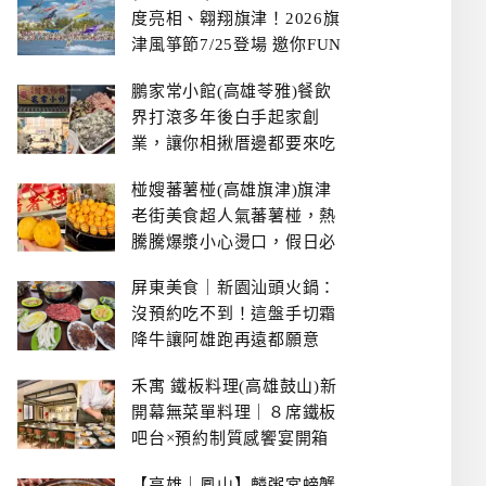
度亮相、翱翔旗津！2026旗
津風箏節7/25登場 邀你FUN
暑假、住一晚
鵬家常小館(高雄苓雅)餐飲
界打滾多年後白手起家創
業，讓你相揪厝邊都要來吃
的溫鄉家常熱炒餐館~
椪嫂蕃薯椪(高雄旗津)旗津
老街美食超人氣蕃薯椪，熱
騰騰爆漿小心燙口，假日必
拿號碼牌
屏東美食｜新園汕頭火鍋：
沒預約吃不到！這盤手切霜
降牛讓阿雄跑再遠都願意
禾寓 鐵板料理(高雄鼓山)新
開幕無菜單料理｜８席鐵板
吧台×預約制質感饗宴開箱
【高雄｜鳳山】麟粥宮螃蟹