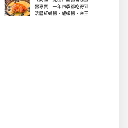
粥專賣｜一年四季都吃得到
活體紅蟳粥、龍蝦粥、帝王
蟹粥..文山特區美食