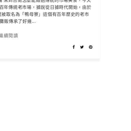
輪 來到台南怎麼能錯過傳統的市場美食，今天
百年傳統老市場，據說從日據時代開始，由於
就被取名為「鴨母寮」這個有百年歷史的老市
攤販傳承了好幾...
繼續閱讀