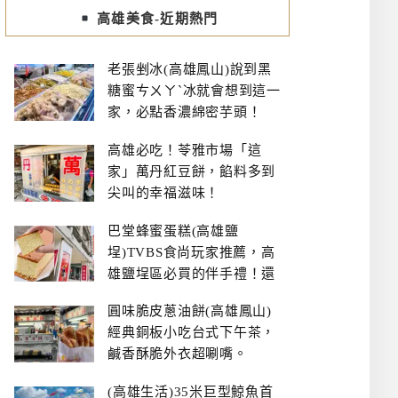
高雄美食-近期熱門
老張剉冰(高雄鳳山)說到黑
糖蜜ㄘㄨㄚˋ冰就會想到這一
家，必點香濃綿密芋頭！
高雄必吃！苓雅市場「這
家」萬丹紅豆餅，餡料多到
尖叫的幸福滋味！
巴堂蜂蜜蛋糕(高雄鹽
埕)TVBS食尚玩家推薦，高
雄鹽埕區必買的伴手禮！還
有每日限量NG切邊蛋糕
圓味脆皮蔥油餅(高雄鳳山)
經典銅板小吃台式下午茶，
鹹香酥脆外衣超唰嘴。
(高雄生活)35米巨型鯨魚首