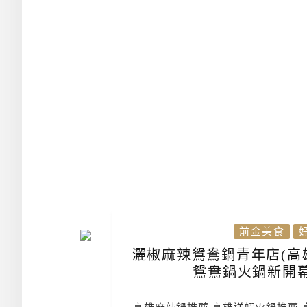
前金美食
灑椒麻辣鴛鴦鍋青年店(高雄
鴛鴦鍋火鍋新開