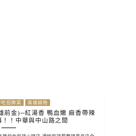
好吃招牌菜
高雄鍋物
前金)─紅湯香 鴨血嫩 麻香帶辣
幕！！中華與中山路之間