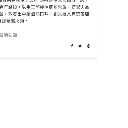
高雄前金麻辣火鍋店 灑椒麻辣鴛鴦鍋青年店全
青年路段，以手工熬製湯底鴛鴦鍋，搭配肉品
餐，散發出中藥溫潤口味，卻又獨具宵夜夜店
辣鴛鴦火鍋，...
繼續閱讀