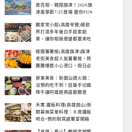
度亮相、翱翔旗津！2026旗
津風箏節7/25登場 邀你FUN
暑假、住一晚
鵬家常小館(高雄苓雅)餐飲
界打滾多年後白手起家創
業，讓你相揪厝邊都要來吃
的溫鄉家常熱炒餐館~
椪嫂蕃薯椪(高雄旗津)旗津
老街美食超人氣蕃薯椪，熱
騰騰爆漿小心燙口，假日必
拿號碼牌
屏東美食｜新園汕頭火鍋：
沒預約吃不到！這盤手切霜
降牛讓阿雄跑再遠都願意
禾寓 鐵板料理(高雄鼓山)新
開幕無菜單料理｜８席鐵板
吧台×預約制質感饗宴開箱
【高雄｜鳳山】麟粥宮螃蟹