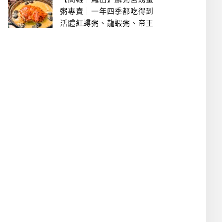
粥專賣｜一年四季都吃得到
活體紅蟳粥、龍蝦粥、帝王
蟹粥..文山特區美食