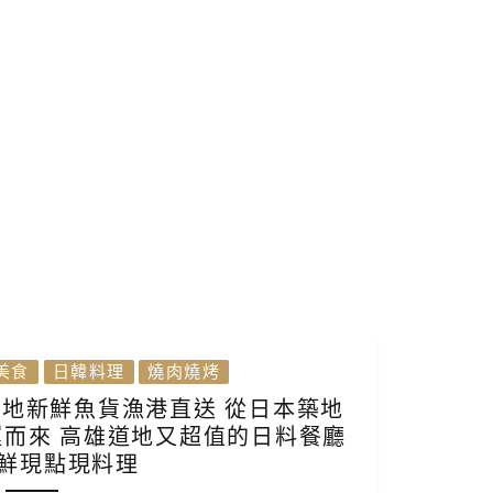
美食
日韓料理
燒肉燒烤
在地新鮮魚貨漁港直送 從日本築地
而來 高雄道地又超值的日料餐廳
鮮現點現料理