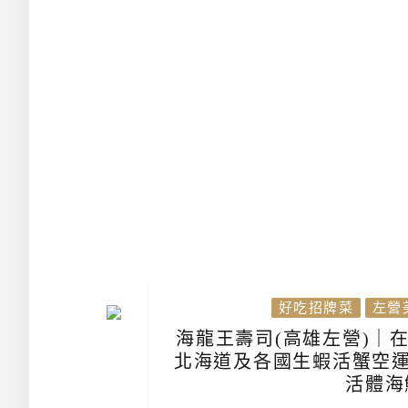
好吃招牌菜
左營
海龍王壽司(高雄左營)｜
北海道及各國生蝦活蟹空運
活體海