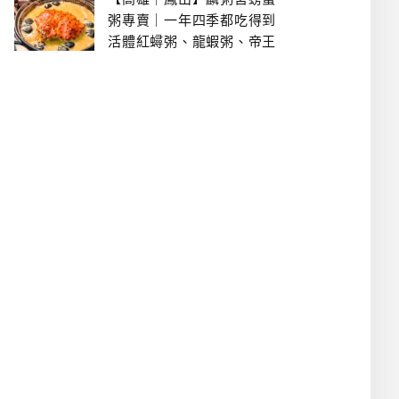
粥專賣｜一年四季都吃得到
活體紅蟳粥、龍蝦粥、帝王
蟹粥..文山特區美食