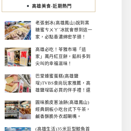
高雄美食-近期熱門
老張剉冰(高雄鳳山)說到黑
糖蜜ㄘㄨㄚˋ冰就會想到這一
家，必點香濃綿密芋頭！
高雄必吃！苓雅市場「這
家」萬丹紅豆餅，餡料多到
尖叫的幸福滋味！
巴堂蜂蜜蛋糕(高雄鹽
埕)TVBS食尚玩家推薦，高
雄鹽埕區必買的伴手禮！還
有每日限量NG切邊蛋糕
圓味脆皮蔥油餅(高雄鳳山)
經典銅板小吃台式下午茶，
鹹香酥脆外衣超唰嘴。
(高雄生活)35米巨型鯨魚首