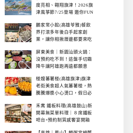
度亮相、翱翔旗津！2026旗
津風箏節7/25登場 邀你FUN
暑假、住一晚
鵬家常小館(高雄苓雅)餐飲
界打滾多年後白手起家創
業，讓你相揪厝邊都要來吃
的溫鄉家常熱炒餐館~
屏東美食｜新園汕頭火鍋：
沒預約吃不到！這盤手切霜
降牛讓阿雄跑再遠都願意
椪嫂蕃薯椪(高雄旗津)旗津
老街美食超人氣蕃薯椪，熱
騰騰爆漿小心燙口，假日必
拿號碼牌
禾寓 鐵板料理(高雄鼓山)新
開幕無菜單料理｜８席鐵板
吧台×預約制質感饗宴開箱
【高雄｜鳳山】麟粥宮螃蟹