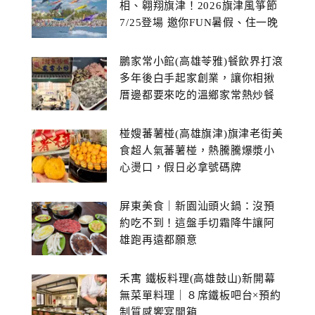
相、翱翔旗津！2026旗津風箏節
7/25登場 邀你FUN暑假、住一晚
鵬家常小館(高雄苓雅)餐飲界打滾
多年後白手起家創業，讓你相揪
厝邊都要來吃的溫鄉家常熱炒餐
館~
椪嫂蕃薯椪(高雄旗津)旗津老街美
食超人氣蕃薯椪，熱騰騰爆漿小
心燙口，假日必拿號碼牌
屏東美食｜新園汕頭火鍋：沒預
約吃不到！這盤手切霜降牛讓阿
雄跑再遠都願意
禾寓 鐵板料理(高雄鼓山)新開幕
無菜單料理｜８席鐵板吧台×預約
制質感饗宴開箱