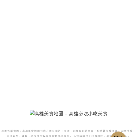
@著作權聲明：高雄美食地圖刊載之所有圖片、文字、影像與影片內容，均受著作權保護。未經授權，
不得複製、轉載、修改或作為任何商業用途使用。 內容所附浮水印與標誌，嚴禁更改或移除。