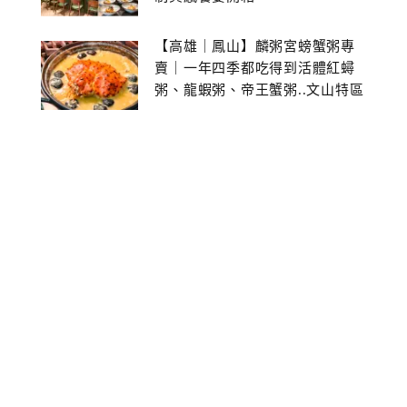
【高雄｜鳳山】麟粥宮螃蟹粥專
賣｜一年四季都吃得到活體紅蟳
粥、龍蝦粥、帝王蟹粥..文山特區
美食