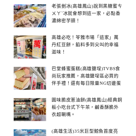
老張剉冰(高雄鳳山)說到黑糖蜜ㄘ
ㄨㄚˋ冰就會想到這一家，必點香
濃綿密芋頭！
高雄必吃！苓雅市場「這家」萬
丹紅豆餅，餡料多到尖叫的幸福
滋味！
巴堂蜂蜜蛋糕(高雄鹽埕)TVBS食
尚玩家推薦，高雄鹽埕區必買的
伴手禮！還有每日限量NG切邊蛋
糕
圓味脆皮蔥油餅(高雄鳳山)經典銅
板小吃台式下午茶，鹹香酥脆外
衣超唰嘴。
(高雄生活)35米巨型鯨魚首度亮