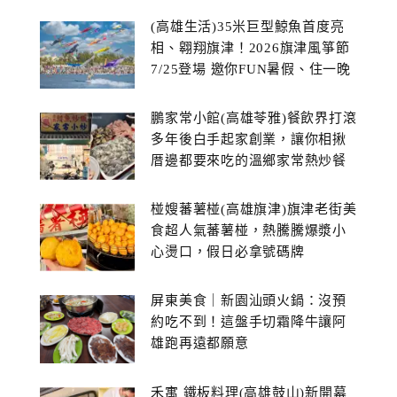
(高雄生活)35米巨型鯨魚首度亮
相、翱翔旗津！2026旗津風箏節
7/25登場 邀你FUN暑假、住一晚
鵬家常小館(高雄苓雅)餐飲界打滾
多年後白手起家創業，讓你相揪
厝邊都要來吃的溫鄉家常熱炒餐
館~
椪嫂蕃薯椪(高雄旗津)旗津老街美
食超人氣蕃薯椪，熱騰騰爆漿小
心燙口，假日必拿號碼牌
屏東美食｜新園汕頭火鍋：沒預
約吃不到！這盤手切霜降牛讓阿
雄跑再遠都願意
禾寓 鐵板料理(高雄鼓山)新開幕