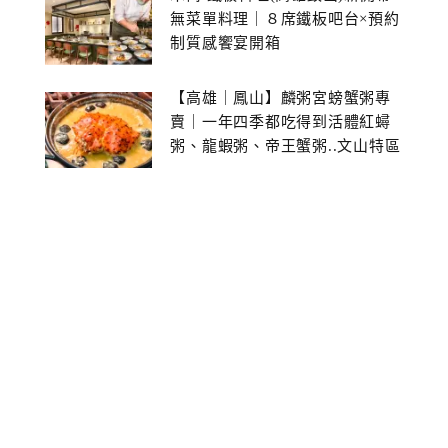
無菜單料理｜８席鐵板吧台×預約
制質感饗宴開箱
【高雄｜鳳山】麟粥宮螃蟹粥專
賣｜一年四季都吃得到活體紅蟳
粥、龍蝦粥、帝王蟹粥..文山特區
美食