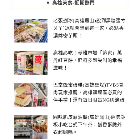
高雄美食-近期熱門
老張剉冰(高雄鳳山)說到黑糖蜜ㄘ
ㄨㄚˋ冰就會想到這一家，必點香
濃綿密芋頭！
高雄必吃！苓雅市場「這家」萬
丹紅豆餅，餡料多到尖叫的幸福
滋味！
巴堂蜂蜜蛋糕(高雄鹽埕)TVBS食
尚玩家推薦，高雄鹽埕區必買的
伴手禮！還有每日限量NG切邊蛋
糕
圓味脆皮蔥油餅(高雄鳳山)經典銅
板小吃台式下午茶，鹹香酥脆外
衣超唰嘴。