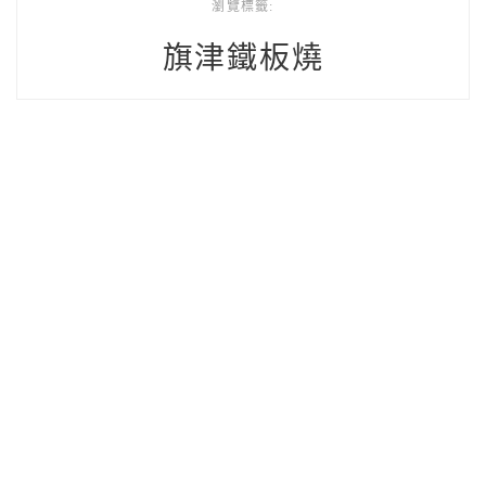
瀏覽標籤:
旗津鐵板燒