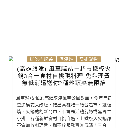
好吃招牌菜
旗津區
高雄鍋物
(高雄旗津) 風車驛站－超市鐵板火
鍋3合一食材自挑現料理 免料理費
無低消還送你2種炒蔬菜無限續
風車驛站 位於高雄旗津風車公園對面，今年年初
營運模式大改版，推出高雄唯一結合超市、鐵板
燒、火鍋的創新門市，不論是活體龍蝦或無骨牛
小排，各種新鮮食材自挑自選，上鐵板入火鍋都
不會加收料理費，還不收服務費無低消！三合一