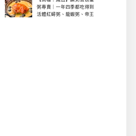
粥專賣｜一年四季都吃得到
活體紅蟳粥、龍蝦粥、帝王
蟹粥..文山特區美食