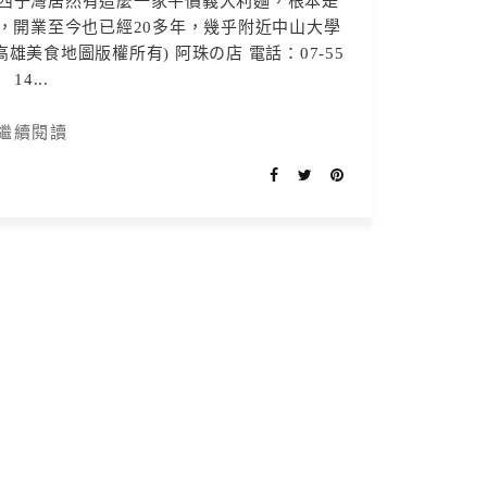
 西子灣居然有這麼一家平價義大利麵，根本是
，開業至今也已經20多年，幾乎附近中山大學
雄美食地圖版權所有) 阿珠の店 電話：07-55
14...
繼續閱讀