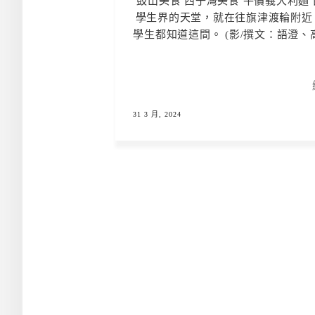
鼓山美食 西子灣美食 平價義大利麵
學生界的天堂，就在往旗津渡輪附近
學生都知道這間。 (影/撰文：語澄、高
31 3 月, 2024