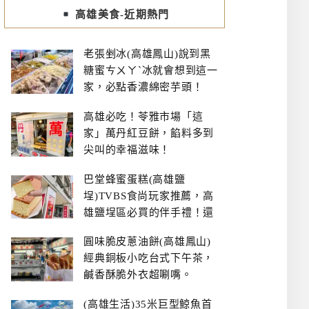
高雄美食-近期熱門
老張剉冰(高雄鳳山)說到黑
糖蜜ㄘㄨㄚˋ冰就會想到這一
家，必點香濃綿密芋頭！
高雄必吃！苓雅市場「這
家」萬丹紅豆餅，餡料多到
尖叫的幸福滋味！
巴堂蜂蜜蛋糕(高雄鹽
埕)TVBS食尚玩家推薦，高
雄鹽埕區必買的伴手禮！還
有每日限量NG切邊蛋糕
圓味脆皮蔥油餅(高雄鳳山)
經典銅板小吃台式下午茶，
鹹香酥脆外衣超唰嘴。
(高雄生活)35米巨型鯨魚首