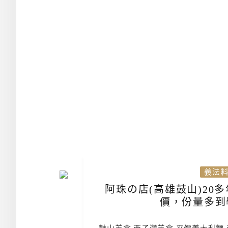
義法
阿珠の店(高雄鼓山)20
價，份量多到