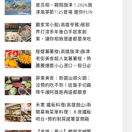
度亮相、翱翔旗津！2026旗
津風箏節7/25登場 邀你FUN
暑假、住一晚
鵬家常小館(高雄苓雅)餐飲
界打滾多年後白手起家創
業，讓你相揪厝邊都要來吃
的溫鄉家常熱炒餐館~
椪嫂蕃薯椪(高雄旗津)旗津
老街美食超人氣蕃薯椪，熱
騰騰爆漿小心燙口，假日必
拿號碼牌
屏東美食｜新園汕頭火鍋：
沒預約吃不到！這盤手切霜
降牛讓阿雄跑再遠都願意
禾寓 鐵板料理(高雄鼓山)新
開幕無菜單料理｜８席鐵板
吧台×預約制質感饗宴開箱
【高雄｜鳳山】麟粥宮螃蟹