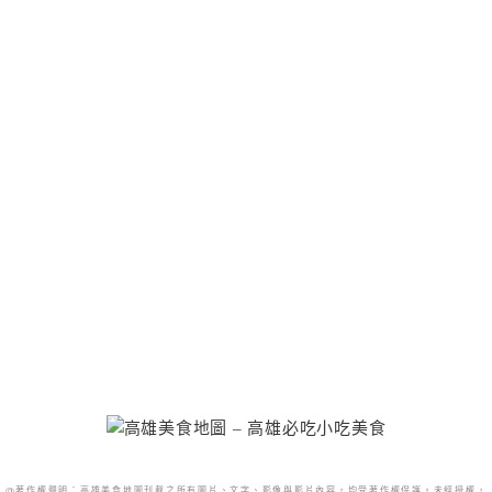
@著作權聲明：高雄美食地圖刊載之所有圖片、文字、影像與影片內容，均受著作權保護。未經授權，