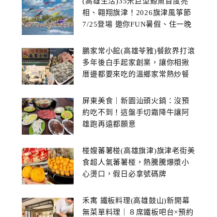
(高雄生活)35米巨型鯨魚首度亮
相、翱翔旗津！2026旗津風箏節
7/25登場 邀你FUN暑假、住一晚
鵬家常小館(高雄苓雅)餐飲界打滾
多年後白手起家創業，讓你相揪
厝邊都要來吃的溫鄉家常熱炒餐
館~
屏東美食｜新園汕頭火鍋：沒預
約吃不到！這盤手切霜降牛讓阿
雄跑再遠都願意
椪嫂蕃薯椪(高雄旗津)旗津老街美
食超人氣蕃薯椪，熱騰騰爆漿小
心燙口，假日必拿號碼牌
禾寓 鐵板料理(高雄鼓山)新開幕
無菜單料理｜８席鐵板吧台×預約