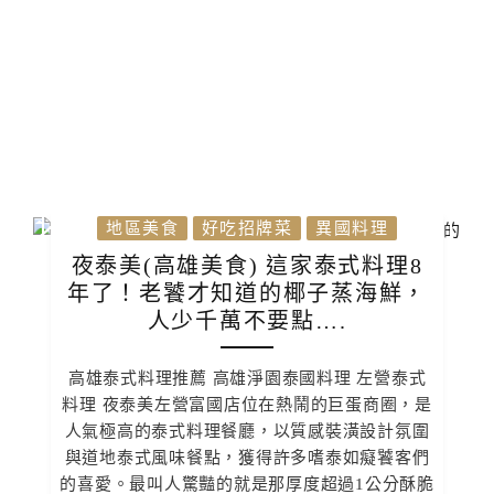
地區美食
好吃招牌菜
異國料理
夜泰美(高雄美食) 這家泰式料理8
年了！老饕才知道的椰子蒸海鮮，
人少千萬不要點….
高雄泰式料理推薦 高雄淨園泰國料理 左營泰式
料理 夜泰美左營富國店位在熱鬧的巨蛋商圈，是
人氣極高的泰式料理餐廳，以質感裝潢設計氛圍
與道地泰式風味餐點，獲得許多嗜泰如癡饕客們
的喜愛。最叫人驚豔的就是那厚度超過1公分酥脆