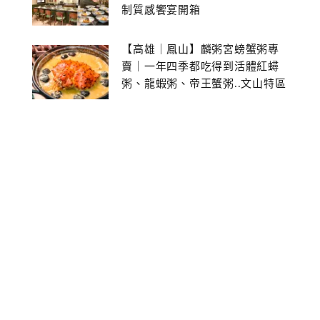
制質感饗宴開箱
【高雄｜鳳山】麟粥宮螃蟹粥專
賣｜一年四季都吃得到活體紅蟳
粥、龍蝦粥、帝王蟹粥..文山特區
美食