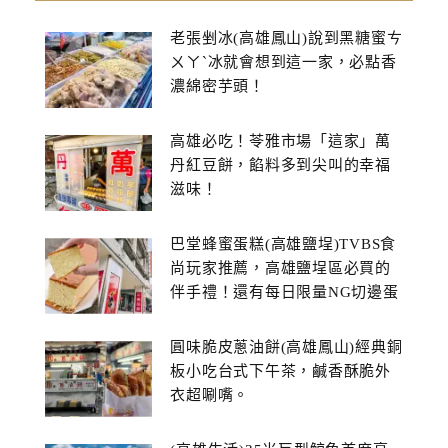
老張剉冰(高雄鳳山)說到黑糖蜜ㄘ
ㄨㄚˋ冰就會想到這一家，必點香
濃綿密芋頭！
高雄必吃！苓雅市場「這家」萬
丹紅豆餅，餡料多到尖叫的幸福
滋味！
巴堂蜂蜜蛋糕(高雄鹽埕)TVBS食
尚玩家推薦，高雄鹽埕區必買的
伴手禮！還有每日限量NG切邊蛋
糕
圓味脆皮蔥油餅(高雄鳳山)經典銅
板小吃台式下午茶，鹹香酥脆外
衣超唰嘴。