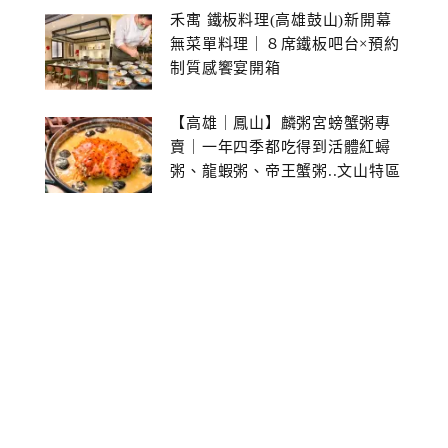
禾寓 鐵板料理(高雄鼓山)新開幕
無菜單料理｜８席鐵板吧台×預約
制質感饗宴開箱
【高雄｜鳳山】麟粥宮螃蟹粥專
賣｜一年四季都吃得到活體紅蟳
粥、龍蝦粥、帝王蟹粥..文山特區
美食