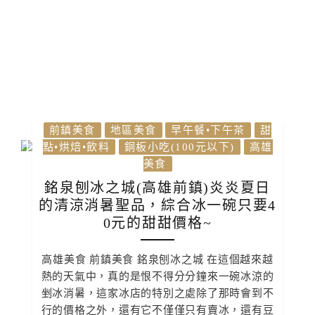
前鎮美食
地區美食
早午餐•下午茶
甜
點•烘焙•飲料
銅板小吃(100元以下)
高雄
美食
銘泉刨冰之城(高雄前鎮)炎炎夏日
的清涼消暑聖品，綜合冰一碗只要4
0元的甜甜價格~
高雄美食 前鎮美食 銘泉刨冰之城 在這個越來越
熱的天氣中，真的是恨不得分分鐘來一碗冰涼的
剉冰消暑，這家冰店的特別之處除了那時會到不
行的價格之外，還有它不僅僅只有賣冰，還有豆