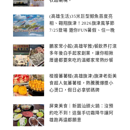
衣超唰嘴。
(高雄生活)35米巨型鯨魚首度亮
相、翱翔旗津！2026旗津風箏節
7/25登場 邀你FUN暑假、住一晚
鵬家常小館(高雄苓雅)餐飲界打滾
多年後白手起家創業，讓你相揪
厝邊都要來吃的溫鄉家常熱炒餐
館~
椪嫂蕃薯椪(高雄旗津)旗津老街美
食超人氣蕃薯椪，熱騰騰爆漿小
心燙口，假日必拿號碼牌
屏東美食｜新園汕頭火鍋：沒預
約吃不到！這盤手切霜降牛讓阿
雄跑再遠都願意