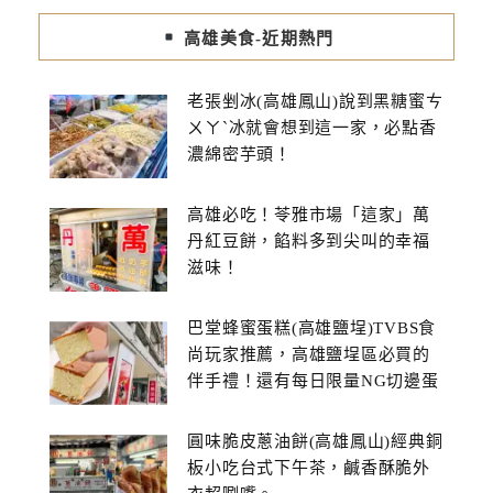
高雄美食-近期熱門
老張剉冰(高雄鳳山)說到黑糖蜜ㄘ
ㄨㄚˋ冰就會想到這一家，必點香
濃綿密芋頭！
高雄必吃！苓雅市場「這家」萬
丹紅豆餅，餡料多到尖叫的幸福
滋味！
巴堂蜂蜜蛋糕(高雄鹽埕)TVBS食
尚玩家推薦，高雄鹽埕區必買的
伴手禮！還有每日限量NG切邊蛋
糕
圓味脆皮蔥油餅(高雄鳳山)經典銅
板小吃台式下午茶，鹹香酥脆外