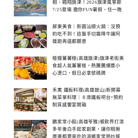
相、翱翔旗津！2026旗津風箏節
7/25登場 邀你FUN暑假、住一晚
屏東美食｜新園汕頭火鍋：沒預
約吃不到！這盤手切霜降牛讓阿
雄跑再遠都願意
椪嫂蕃薯椪(高雄旗津)旗津老街美
食超人氣蕃薯椪，熱騰騰爆漿小
心燙口，假日必拿號碼牌
禾寓 鐵板料理(高雄鼓山)新開幕
無菜單料理｜８席鐵板吧台×預約
制質感饗宴開箱
鵬家常小館(高雄苓雅)餐飲界打滾
多年後白手起家創業，讓你相揪
厝邊都要來吃的溫鄉家常熱炒餐