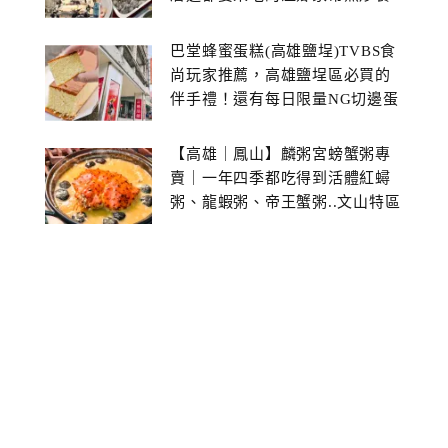
館~
巴堂蜂蜜蛋糕(高雄鹽埕)TVBS食
尚玩家推薦，高雄鹽埕區必買的
伴手禮！還有每日限量NG切邊蛋
糕
【高雄｜鳳山】麟粥宮螃蟹粥專
賣｜一年四季都吃得到活體紅蟳
粥、龍蝦粥、帝王蟹粥..文山特區
美食