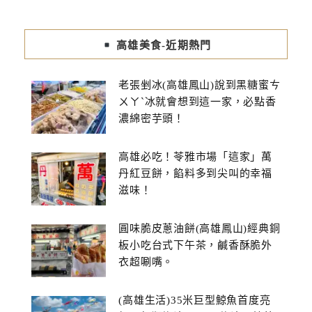
高雄美食-近期熱門
老張剉冰(高雄鳳山)說到黑糖蜜ㄘ
ㄨㄚˋ冰就會想到這一家，必點香
濃綿密芋頭！
高雄必吃！苓雅市場「這家」萬
丹紅豆餅，餡料多到尖叫的幸福
滋味！
圓味脆皮蔥油餅(高雄鳳山)經典銅
板小吃台式下午茶，鹹香酥脆外
衣超唰嘴。
(高雄生活)35米巨型鯨魚首度亮