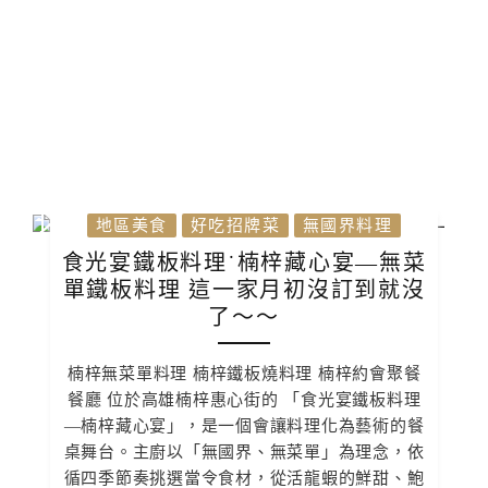
地區美食
好吃招牌菜
無國界料理
食光宴鐵板料理˙楠梓藏心宴—無菜
單鐵板料理 這一家月初沒訂到就沒
了～～
楠梓無菜單料理 楠梓鐵板燒料理 楠梓約會聚餐
餐廳 位於高雄楠梓惠心街的 「食光宴鐵板料理
—楠梓藏心宴」，是一個會讓料理化為藝術的餐
桌舞台。主廚以「無國界、無菜單」為理念，依
循四季節奏挑選當令食材，從活龍蝦的鮮甜、鮑