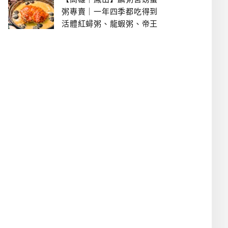
粥專賣｜一年四季都吃得到
活體紅蟳粥、龍蝦粥、帝王
蟹粥..文山特區美食