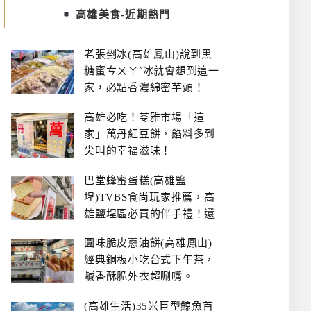
高雄美食-近期熱門
老張剉冰(高雄鳳山)說到黑
糖蜜ㄘㄨㄚˋ冰就會想到這一
家，必點香濃綿密芋頭！
高雄必吃！苓雅市場「這
家」萬丹紅豆餅，餡料多到
尖叫的幸福滋味！
巴堂蜂蜜蛋糕(高雄鹽
埕)TVBS食尚玩家推薦，高
雄鹽埕區必買的伴手禮！還
有每日限量NG切邊蛋糕
圓味脆皮蔥油餅(高雄鳳山)
經典銅板小吃台式下午茶，
鹹香酥脆外衣超唰嘴。
(高雄生活)35米巨型鯨魚首