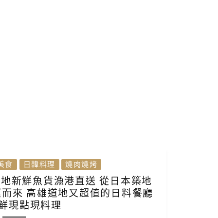
美食
日韓料理
燒肉燒烤
在地新鮮魚貨漁港直送 從日本築地
而來 高雄道地又超值的日料餐廳
鮮現點現料理