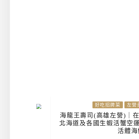
好吃招牌菜
左營
海龍王壽司(高雄左營)｜
北海道及各國生蝦活蟹空運
活體海