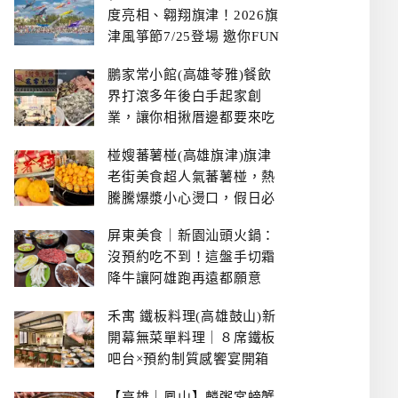
度亮相、翱翔旗津！2026旗
津風箏節7/25登場 邀你FUN
暑假、住一晚
鵬家常小館(高雄苓雅)餐飲
界打滾多年後白手起家創
業，讓你相揪厝邊都要來吃
的溫鄉家常熱炒餐館~
椪嫂蕃薯椪(高雄旗津)旗津
老街美食超人氣蕃薯椪，熱
騰騰爆漿小心燙口，假日必
拿號碼牌
屏東美食｜新園汕頭火鍋：
沒預約吃不到！這盤手切霜
降牛讓阿雄跑再遠都願意
禾寓 鐵板料理(高雄鼓山)新
開幕無菜單料理｜８席鐵板
吧台×預約制質感饗宴開箱
【高雄｜鳳山】麟粥宮螃蟹