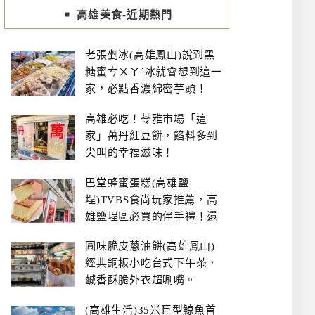
高雄美食-近期熱門
老張剉冰(高雄鳳山)說到黑
糖蜜ㄘㄨㄚˋ冰就會想到這一
家，必點香濃綿密芋頭！
高雄必吃！苓雅市場「這
家」萬丹紅豆餅，餡料多到
尖叫的幸福滋味！
巴堂蜂蜜蛋糕(高雄鹽
埕)TVBS食尚玩家推薦，高
雄鹽埕區必買的伴手禮！還
有每日限量NG切邊蛋糕
圓味脆皮蔥油餅(高雄鳳山)
經典銅板小吃台式下午茶，
鹹香酥脆外衣超唰嘴。
(高雄生活)35米巨型鯨魚首