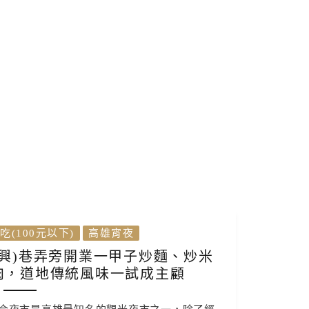
吃(100元以下)
高雄宵夜
興)巷弄旁開業一甲子炒麵、炒米
肉，道地傳統風味一試成主顧