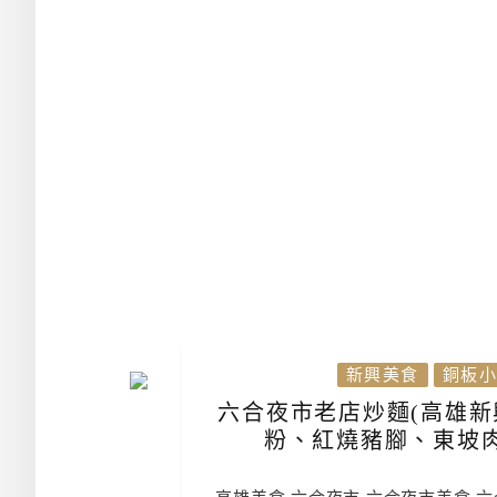
新興美食
銅板小
六合夜市老店炒麵(高雄新
粉、紅燒豬腳、東坡