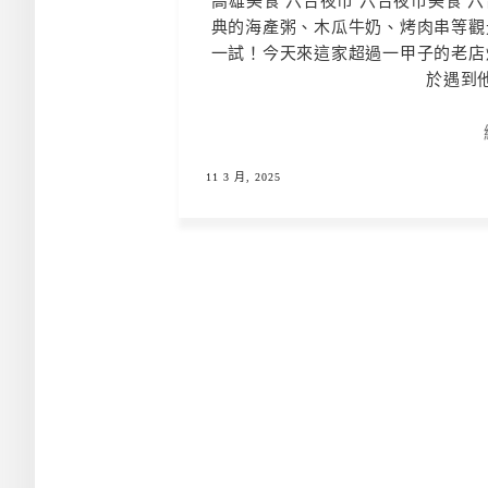
高雄美食 六合夜市 六合夜市美食 
典的海產粥、木瓜牛奶、烤肉串等觀
一試！今天來這家超過一甲子的老店
於遇到他
11 3 月, 2025