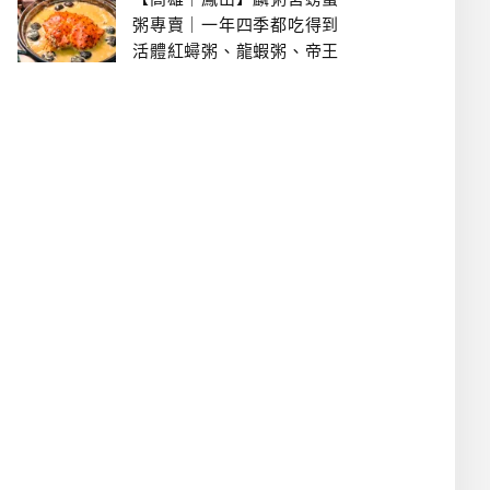
粥專賣｜一年四季都吃得到
活體紅蟳粥、龍蝦粥、帝王
蟹粥..文山特區美食