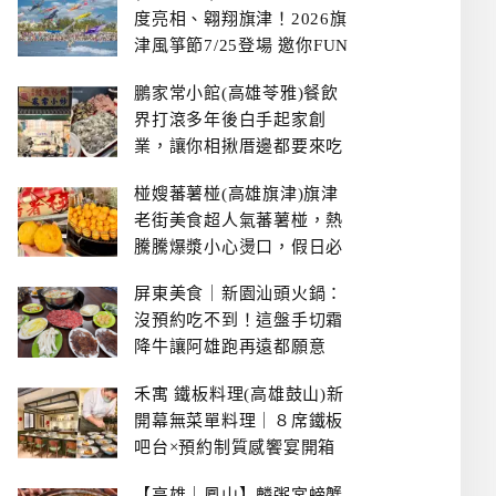
度亮相、翱翔旗津！2026旗
津風箏節7/25登場 邀你FUN
暑假、住一晚
鵬家常小館(高雄苓雅)餐飲
界打滾多年後白手起家創
業，讓你相揪厝邊都要來吃
的溫鄉家常熱炒餐館~
椪嫂蕃薯椪(高雄旗津)旗津
老街美食超人氣蕃薯椪，熱
騰騰爆漿小心燙口，假日必
拿號碼牌
屏東美食｜新園汕頭火鍋：
沒預約吃不到！這盤手切霜
降牛讓阿雄跑再遠都願意
禾寓 鐵板料理(高雄鼓山)新
開幕無菜單料理｜８席鐵板
吧台×預約制質感饗宴開箱
【高雄｜鳳山】麟粥宮螃蟹