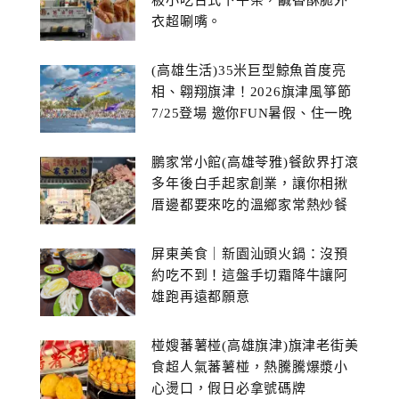
板小吃台式下午茶，鹹香酥脆外
衣超唰嘴。
(高雄生活)35米巨型鯨魚首度亮
相、翱翔旗津！2026旗津風箏節
7/25登場 邀你FUN暑假、住一晚
鵬家常小館(高雄苓雅)餐飲界打滾
多年後白手起家創業，讓你相揪
厝邊都要來吃的溫鄉家常熱炒餐
館~
屏東美食｜新園汕頭火鍋：沒預
約吃不到！這盤手切霜降牛讓阿
雄跑再遠都願意
椪嫂蕃薯椪(高雄旗津)旗津老街美
食超人氣蕃薯椪，熱騰騰爆漿小
心燙口，假日必拿號碼牌