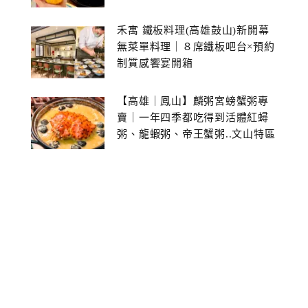
禾寓 鐵板料理(高雄鼓山)新開幕
無菜單料理｜８席鐵板吧台×預約
制質感饗宴開箱
【高雄｜鳳山】麟粥宮螃蟹粥專
賣｜一年四季都吃得到活體紅蟳
粥、龍蝦粥、帝王蟹粥..文山特區
美食