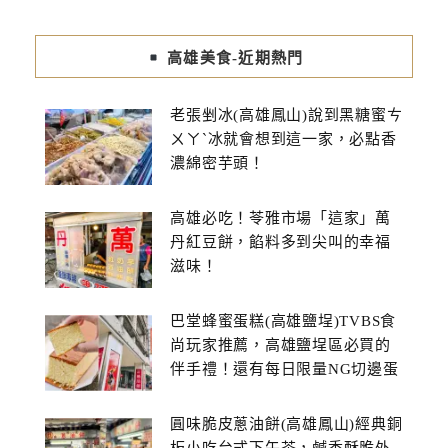
高雄美食-近期熱門
老張剉冰(高雄鳳山)說到黑糖蜜ㄘ
ㄨㄚˋ冰就會想到這一家，必點香
濃綿密芋頭！
高雄必吃！苓雅市場「這家」萬
丹紅豆餅，餡料多到尖叫的幸福
滋味！
巴堂蜂蜜蛋糕(高雄鹽埕)TVBS食
尚玩家推薦，高雄鹽埕區必買的
伴手禮！還有每日限量NG切邊蛋
糕
圓味脆皮蔥油餅(高雄鳳山)經典銅