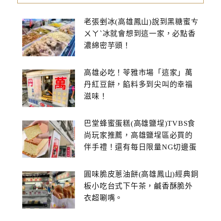
老張剉冰(高雄鳳山)說到黑糖蜜ㄘ
ㄨㄚˋ冰就會想到這一家，必點香
濃綿密芋頭！
高雄必吃！苓雅市場「這家」萬
丹紅豆餅，餡料多到尖叫的幸福
滋味！
巴堂蜂蜜蛋糕(高雄鹽埕)TVBS食
尚玩家推薦，高雄鹽埕區必買的
伴手禮！還有每日限量NG切邊蛋
糕
圓味脆皮蔥油餅(高雄鳳山)經典銅
板小吃台式下午茶，鹹香酥脆外
衣超唰嘴。