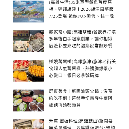
(高雄生活)35米巨型鯨魚首度亮
相、翱翔旗津！2026旗津風箏節
7/25登場 邀你FUN暑假、住一晚
鵬家常小館(高雄苓雅)餐飲界打滾
多年後白手起家創業，讓你相揪
厝邊都要來吃的溫鄉家常熱炒餐
館~
椪嫂蕃薯椪(高雄旗津)旗津老街美
食超人氣蕃薯椪，熱騰騰爆漿小
心燙口，假日必拿號碼牌
屏東美食｜新園汕頭火鍋：沒預
約吃不到！這盤手切霜降牛讓阿
雄跑再遠都願意
禾寓 鐵板料理(高雄鼓山)新開幕
無菜單料理｜８席鐵板吧台×預約