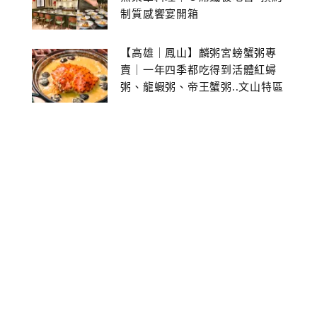
制質感饗宴開箱
【高雄｜鳳山】麟粥宮螃蟹粥專
賣｜一年四季都吃得到活體紅蟳
粥、龍蝦粥、帝王蟹粥..文山特區
美食