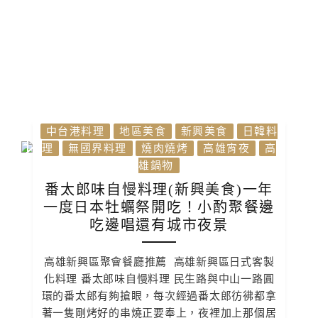
中台港料理
地區美食
新興美食
日韓料
理
無國界料理
燒肉燒烤
高雄宵夜
高
雄鍋物
番太郎味自慢料理(新興美食)一年
一度日本牡蠣祭開吃！小酌聚餐邊
吃邊唱還有城市夜景
高雄新興區聚會餐廳推薦 高雄新興區日式客製
化料理 番太郎味自慢料理 民生路與中山一路圓
環的番太郎有夠搶眼，每次經過番太郎彷彿都拿
著一隻剛烤好的串燒正要奉上，夜裡加上那個居