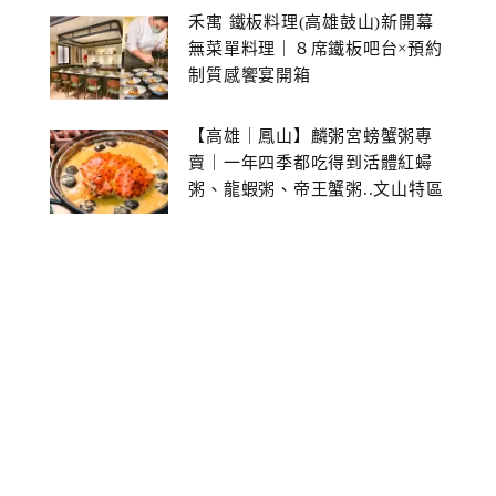
禾寓 鐵板料理(高雄鼓山)新開幕
無菜單料理｜８席鐵板吧台×預約
制質感饗宴開箱
【高雄｜鳳山】麟粥宮螃蟹粥專
賣｜一年四季都吃得到活體紅蟳
粥、龍蝦粥、帝王蟹粥..文山特區
美食