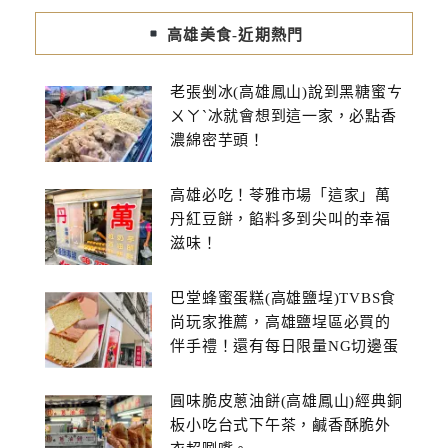
高雄美食-近期熱門
老張剉冰(高雄鳳山)說到黑糖蜜ㄘ
ㄨㄚˋ冰就會想到這一家，必點香
濃綿密芋頭！
高雄必吃！苓雅市場「這家」萬
丹紅豆餅，餡料多到尖叫的幸福
滋味！
巴堂蜂蜜蛋糕(高雄鹽埕)TVBS食
尚玩家推薦，高雄鹽埕區必買的
伴手禮！還有每日限量NG切邊蛋
糕
圓味脆皮蔥油餅(高雄鳳山)經典銅
板小吃台式下午茶，鹹香酥脆外