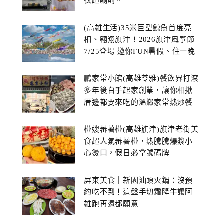
衣超唰嘴。
(高雄生活)35米巨型鯨魚首度亮
相、翱翔旗津！2026旗津風箏節
7/25登場 邀你FUN暑假、住一晚
鵬家常小館(高雄苓雅)餐飲界打滾
多年後白手起家創業，讓你相揪
厝邊都要來吃的溫鄉家常熱炒餐
館~
椪嫂蕃薯椪(高雄旗津)旗津老街美
食超人氣蕃薯椪，熱騰騰爆漿小
心燙口，假日必拿號碼牌
屏東美食｜新園汕頭火鍋：沒預
約吃不到！這盤手切霜降牛讓阿
雄跑再遠都願意