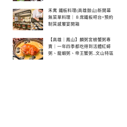
禾寓 鐵板料理(高雄鼓山)新開幕
無菜單料理｜８席鐵板吧台×預約
制質感饗宴開箱
【高雄｜鳳山】麟粥宮螃蟹粥專
賣｜一年四季都吃得到活體紅蟳
粥、龍蝦粥、帝王蟹粥..文山特區
美食