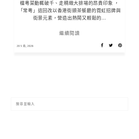
檔粵菜動輒破千、走精緻大排場的昂貴印象 ，
「常粵」這回改以香港街頭茶餐廳的霓虹招牌與
街景元素，營造出熱鬧又輕鬆的...
繼續閱讀
20 5 月, 2026