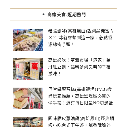
高雄美食-近期熱門
老張剉冰(高雄鳳山)說到黑糖蜜ㄘ
ㄨㄚˋ冰就會想到這一家，必點香
濃綿密芋頭！
高雄必吃！苓雅市場「這家」萬
丹紅豆餅，餡料多到尖叫的幸福
滋味！
巴堂蜂蜜蛋糕(高雄鹽埕)TVBS食
尚玩家推薦，高雄鹽埕區必買的
伴手禮！還有每日限量NG切邊蛋
糕
圓味脆皮蔥油餅(高雄鳳山)經典銅
板小吃台式下午茶，鹹香酥脆外