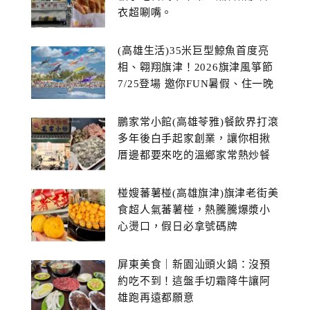
衣超唰嘴。
(高雄生活)35米巨型鯨魚首度亮
相、翱翔旗津！2026旗津風箏節
7/25登場 邀你FUN暑假、住一晚
鵬家常小館(高雄苓雅)餐飲界打滾
多年後白手起家創業，讓你相揪
厝邊都要來吃的溫鄉家常熱炒餐
館~
椪嫂蕃薯椪(高雄旗津)旗津老街美
食超人氣蕃薯椪，熱騰騰爆漿小
心燙口，假日必拿號碼牌
屏東美食｜新園汕頭火鍋：沒預
約吃不到！這盤手切霜降牛讓阿
雄跑再遠都願意