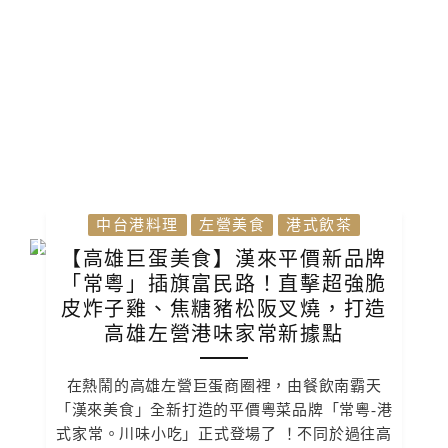
中台港料理
左營美食
港式飲茶
【高雄巨蛋美食】漢來平價新品牌
「常粵」插旗富民路！直擊超強脆
皮炸子雞、焦糖豬松阪叉燒，打造
高雄左營港味家常新據點
在熱鬧的高雄左營巨蛋商圈裡，由餐飲南霸天
「漢來美食」全新打造的平價粵菜品牌「常粵-港
式家常。川味小吃」正式登場了 ！不同於過往高