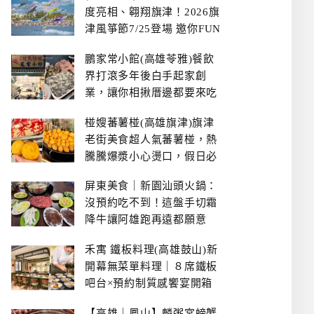
度亮相、翱翔旗津！2026旗
津風箏節7/25登場 邀你FUN
暑假、住一晚
鵬家常小館(高雄苓雅)餐飲
界打滾多年後白手起家創
業，讓你相揪厝邊都要來吃
的溫鄉家常熱炒餐館~
椪嫂蕃薯椪(高雄旗津)旗津
老街美食超人氣蕃薯椪，熱
騰騰爆漿小心燙口，假日必
拿號碼牌
屏東美食｜新園汕頭火鍋：
沒預約吃不到！這盤手切霜
降牛讓阿雄跑再遠都願意
禾寓 鐵板料理(高雄鼓山)新
開幕無菜單料理｜８席鐵板
吧台×預約制質感饗宴開箱
【高雄｜鳳山】麟粥宮螃蟹