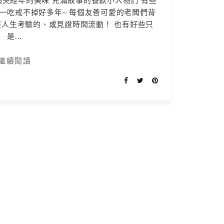
臾經年的美味 充滿故事的餐飲小人物們 有些
一吃戒不掉好多年~ 每個友善可愛的老闆們背
人生考驗的、或見證時間流動！ 也有好些只
是...
繼續閱讀