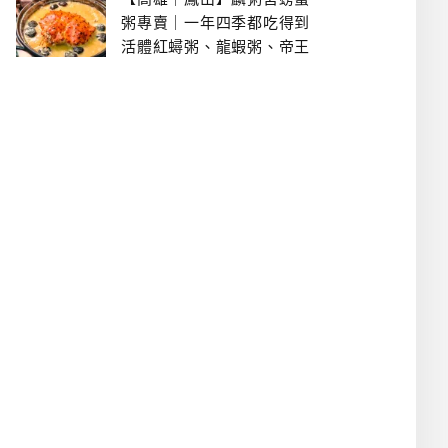
粥專賣｜一年四季都吃得到
活體紅蟳粥、龍蝦粥、帝王
蟹粥..文山特區美食