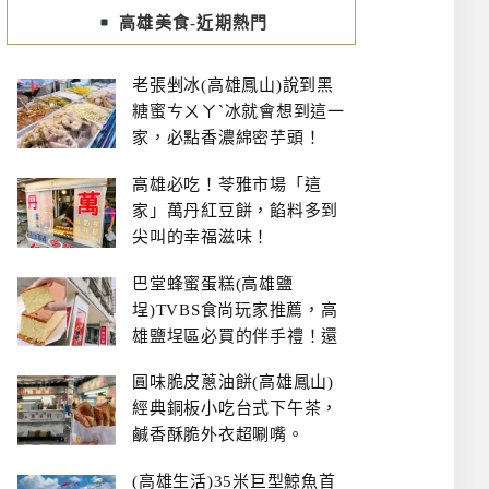
高雄美食-近期熱門
老張剉冰(高雄鳳山)說到黑
糖蜜ㄘㄨㄚˋ冰就會想到這一
家，必點香濃綿密芋頭！
高雄必吃！苓雅市場「這
家」萬丹紅豆餅，餡料多到
尖叫的幸福滋味！
巴堂蜂蜜蛋糕(高雄鹽
埕)TVBS食尚玩家推薦，高
雄鹽埕區必買的伴手禮！還
有每日限量NG切邊蛋糕
圓味脆皮蔥油餅(高雄鳳山)
經典銅板小吃台式下午茶，
鹹香酥脆外衣超唰嘴。
(高雄生活)35米巨型鯨魚首