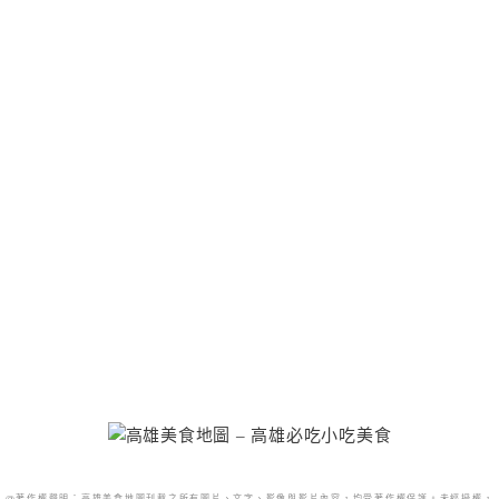
@著作權聲明：高雄美食地圖刊載之所有圖片、文字、影像與影片內容，均受著作權保護。未經授權，