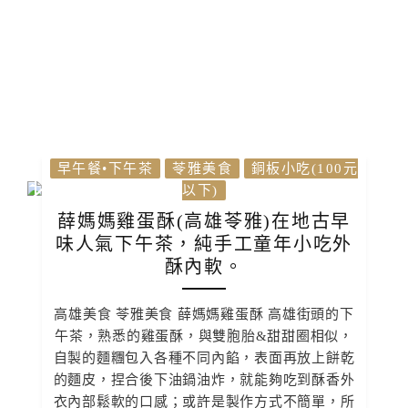
早午餐•下午茶
苓雅美食
銅板小吃(100元
以下)
薛媽媽雞蛋酥(高雄苓雅)在地古早
味人氣下午茶，純手工童年小吃外
酥內軟。
高雄美食 苓雅美食 薛媽媽雞蛋酥 高雄街頭的下
午茶，熟悉的雞蛋酥，與雙胞胎&甜甜圈相似，
自製的麵糰包入各種不同內餡，表面再放上餅乾
的麵皮，捏合後下油鍋油炸，就能夠吃到酥香外
衣內部鬆軟的口感；或許是製作方式不簡單，所