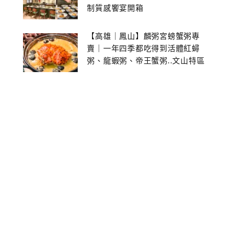
制質感饗宴開箱
【高雄｜鳳山】麟粥宮螃蟹粥專
賣｜一年四季都吃得到活體紅蟳
粥、龍蝦粥、帝王蟹粥..文山特區
美食