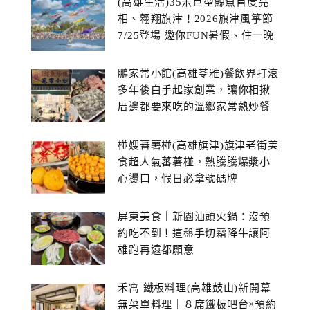
(高雄生活)35米巨型鯨魚首度亮
相、翱翔旗津！2026旗津風箏節
7/25登場 邀你FUN暑假、住一晚
鵬家常小館(高雄苓雅)餐飲界打滾
多年後白手起家創業，讓你相揪
厝邊都要來吃的溫鄉家常熱炒餐
館~
椪嫂蕃薯椪(高雄旗津)旗津老街美
食超人氣蕃薯椪，熱騰騰爆漿小
心燙口，假日必拿號碼牌
屏東美食｜新園汕頭火鍋：沒預
約吃不到！這盤手切霜降牛讓阿
雄跑再遠都願意
禾寓 鐵板料理(高雄鼓山)新開幕
無菜單料理｜８席鐵板吧台×預約