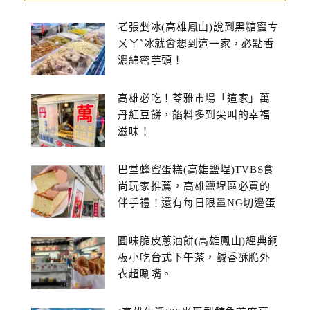
老張剉冰(高雄鳳山)說到黑糖蜜ㄘ
ㄨㄚˋ冰就會想到這一家，必點香
濃綿密芋頭！
高雄必吃！苓雅市場「這家」萬
丹紅豆餅，餡料多到尖叫的幸福
滋味！
巴堂蜂蜜蛋糕(高雄鹽埕)TVBS食
尚玩家推薦，高雄鹽埕區必買的
伴手禮！還有每日限量NG切邊蛋
糕
圓味脆皮蔥油餅(高雄鳳山)經典銅
板小吃台式下午茶，鹹香酥脆外
衣超唰嘴。