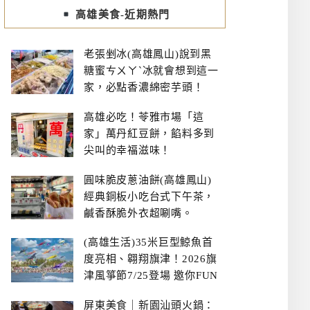
高雄美食-近期熱門
老張剉冰(高雄鳳山)說到黑
糖蜜ㄘㄨㄚˋ冰就會想到這一
家，必點香濃綿密芋頭！
高雄必吃！苓雅市場「這
家」萬丹紅豆餅，餡料多到
尖叫的幸福滋味！
圓味脆皮蔥油餅(高雄鳳山)
經典銅板小吃台式下午茶，
鹹香酥脆外衣超唰嘴。
(高雄生活)35米巨型鯨魚首
度亮相、翱翔旗津！2026旗
津風箏節7/25登場 邀你FUN
暑假、住一晚
屏東美食｜新園汕頭火鍋：