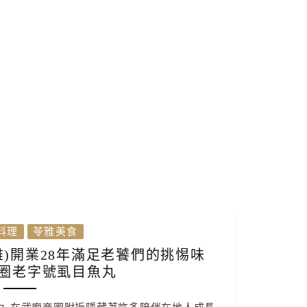
料理
苓雅美食
)開業28年滿足老饕們的挑惕味
圈老字號虱目魚丸