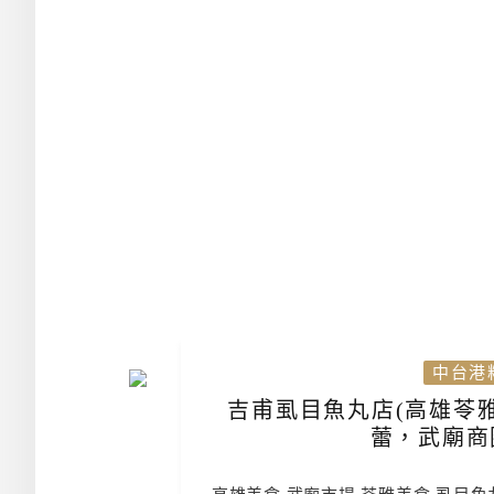
中台港
吉甫虱目魚丸店(高雄苓雅
蕾，武廟商