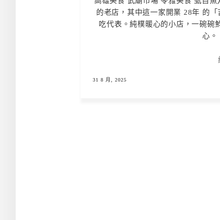
高雄美食 武廟市場 苓雅美食 虱目
的老店，其中這一家開業 28年 的
吃代表。純樸暖心的小店，一碗碗
心。 
31 8 月, 2025