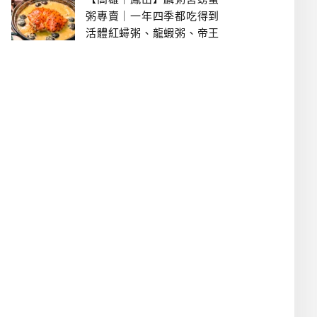
粥專賣｜一年四季都吃得到
活體紅蟳粥、龍蝦粥、帝王
蟹粥..文山特區美食