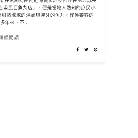
魚丸 在武廟商圈附近隱藏著許多陪伴在地人成長
「吉甫虱目魚丸店」，便是當地人熟知的庶民小
鮮甜熱騰騰的湯頭與彈牙的魚丸，俘獲饕客的
多年來，不...
繼續閱讀