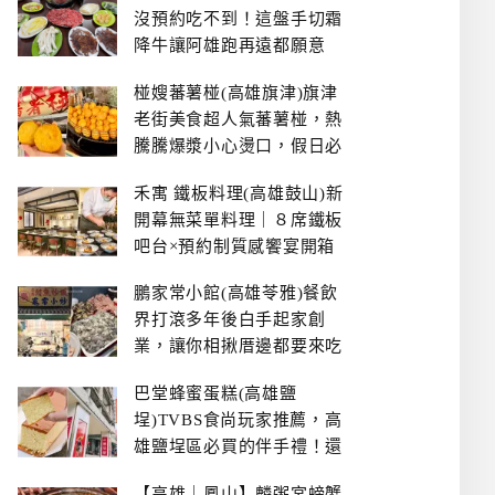
沒預約吃不到！這盤手切霜
降牛讓阿雄跑再遠都願意
椪嫂蕃薯椪(高雄旗津)旗津
老街美食超人氣蕃薯椪，熱
騰騰爆漿小心燙口，假日必
拿號碼牌
禾寓 鐵板料理(高雄鼓山)新
開幕無菜單料理｜８席鐵板
吧台×預約制質感饗宴開箱
鵬家常小館(高雄苓雅)餐飲
界打滾多年後白手起家創
業，讓你相揪厝邊都要來吃
的溫鄉家常熱炒餐館~
巴堂蜂蜜蛋糕(高雄鹽
埕)TVBS食尚玩家推薦，高
雄鹽埕區必買的伴手禮！還
有每日限量NG切邊蛋糕
【高雄｜鳳山】麟粥宮螃蟹