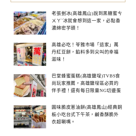
老張剉冰(高雄鳳山)說到黑糖蜜ㄘ
ㄨㄚˋ冰就會想到這一家，必點香
濃綿密芋頭！
高雄必吃！苓雅市場「這家」萬
丹紅豆餅，餡料多到尖叫的幸福
滋味！
巴堂蜂蜜蛋糕(高雄鹽埕)TVBS食
尚玩家推薦，高雄鹽埕區必買的
伴手禮！還有每日限量NG切邊蛋
糕
圓味脆皮蔥油餅(高雄鳳山)經典銅
板小吃台式下午茶，鹹香酥脆外
衣超唰嘴。