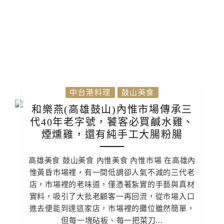
中台港料理
鼓山美食
和樂燕(高雄鼓山)內惟市場傳承三
代40年老字號，饕客必買鹹水雞、
煙燻雞，還有純手工大腸粉腸
高雄美食 鼓山美食 內惟美食 內惟市場 在高雄內
惟黃昏市場裡，有一間低調卻人氣不減的三代老
店，市場裡的老味道，僅憑著紮實的手藝與真材
實料，吸引了大批老顧客一再回流，從市場入口
進去便能到達這家店，市場裡的攤位雖然簡單，
但每一塊砧板、每一把菜刀...