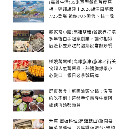
(高雄生活)35米巨型鯨魚首度亮
相、翱翔旗津！2026旗津風箏節
7/25登場 邀你FUN暑假、住一晚
鵬家常小館(高雄苓雅)餐飲界打滾
多年後白手起家創業，讓你相揪
厝邊都要來吃的溫鄉家常熱炒餐
館~
椪嫂蕃薯椪(高雄旗津)旗津老街美
食超人氣蕃薯椪，熱騰騰爆漿小
心燙口，假日必拿號碼牌
屏東美食｜新園汕頭火鍋：沒預
約吃不到！這盤手切霜降牛讓阿
雄跑再遠都願意
禾寓 鐵板料理(高雄鼓山)新開幕
無菜單料理｜８席鐵板吧台×預約