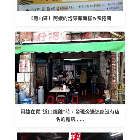
【鳳山區】阿嬤的泡菜蘿蔔糕&蛋捲餅
阿雄在買"道口燒雞"時，發現旁邊這家沒有店
名的麵店......