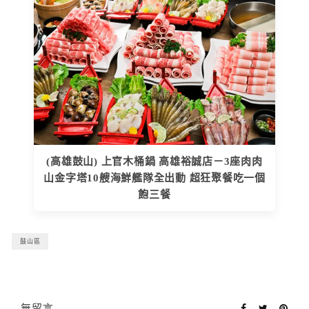
(高雄鼓山) 上官木桶鍋 高雄裕誠店－3座肉肉
山金字塔10艘海鮮艦隊全出動 超狂聚餐吃一個
飽三餐
鼓山區
無留言