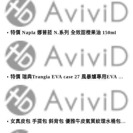
特價 Napla 娜普菈 N.系列 全效甜橙果油 150ml
特價 瑞典Trangia EVA case 27 風暴爐專用EVA 防護外盒(小)-黑
女真皮包 手提包 斜背包 優雅牛皮氣質紋理水桶包(2色)【XBO7950112】＊艾美時尚(現+預)