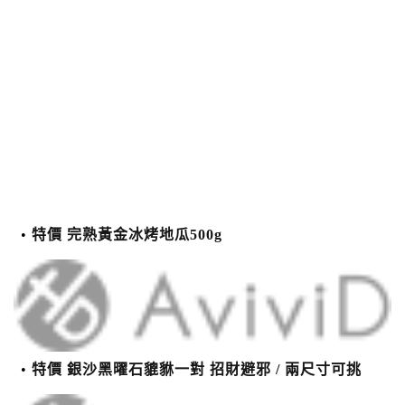
特價 完熟黃金冰烤地瓜500g
特價 銀沙黑曜石貔貅一對 招財避邪 / 兩尺寸可挑