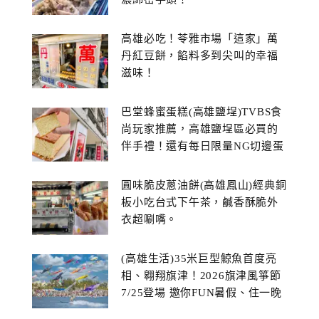
高雄必吃！苓雅市場「這家」萬
丹紅豆餅，餡料多到尖叫的幸福
滋味！
巴堂蜂蜜蛋糕(高雄鹽埕)TVBS食
尚玩家推薦，高雄鹽埕區必買的
伴手禮！還有每日限量NG切邊蛋
糕
圓味脆皮蔥油餅(高雄鳳山)經典銅
板小吃台式下午茶，鹹香酥脆外
衣超唰嘴。
(高雄生活)35米巨型鯨魚首度亮
相、翱翔旗津！2026旗津風箏節
7/25登場 邀你FUN暑假、住一晚