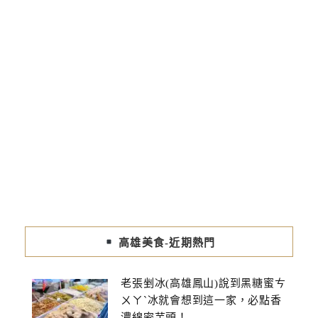
高雄美食-近期熱門
老張剉冰(高雄鳳山)說到黑糖蜜ㄘ
ㄨㄚˋ冰就會想到這一家，必點香
濃綿密芋頭！