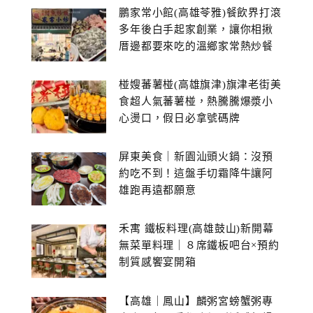
鵬家常小館(高雄苓雅)餐飲界打滾
多年後白手起家創業，讓你相揪
厝邊都要來吃的溫鄉家常熱炒餐
館~
椪嫂蕃薯椪(高雄旗津)旗津老街美
食超人氣蕃薯椪，熱騰騰爆漿小
心燙口，假日必拿號碼牌
屏東美食｜新園汕頭火鍋：沒預
約吃不到！這盤手切霜降牛讓阿
雄跑再遠都願意
禾寓 鐵板料理(高雄鼓山)新開幕
無菜單料理｜８席鐵板吧台×預約
制質感饗宴開箱
【高雄｜鳳山】麟粥宮螃蟹粥專