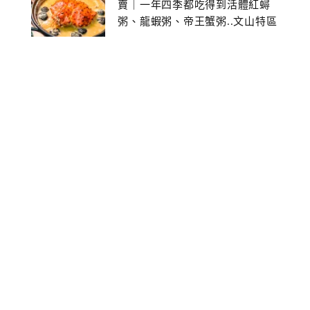
賣｜一年四季都吃得到活體紅蟳
粥、龍蝦粥、帝王蟹粥..文山特區
美食