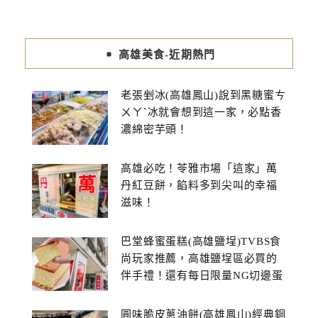
高雄美食-近期熱門
老張剉冰(高雄鳳山)說到黑糖蜜ㄘ
ㄨㄚˋ冰就會想到這一家，必點香
濃綿密芋頭！
高雄必吃！苓雅市場「這家」萬
丹紅豆餅，餡料多到尖叫的幸福
滋味！
巴堂蜂蜜蛋糕(高雄鹽埕)TVBS食
尚玩家推薦，高雄鹽埕區必買的
伴手禮！還有每日限量NG切邊蛋
糕
圓味脆皮蔥油餅(高雄鳳山)經典銅