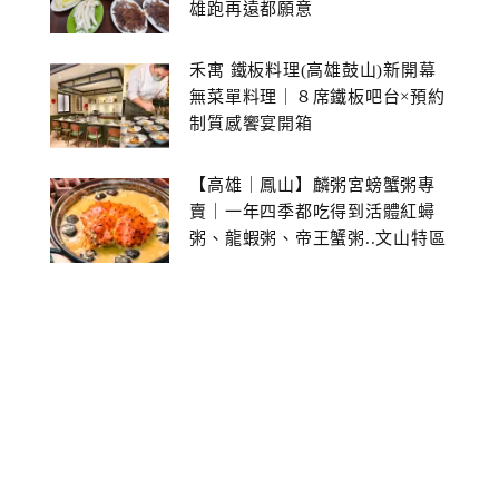
雄跑再遠都願意
禾寓 鐵板料理(高雄鼓山)新開幕
無菜單料理｜８席鐵板吧台×預約
制質感饗宴開箱
【高雄｜鳳山】麟粥宮螃蟹粥專
賣｜一年四季都吃得到活體紅蟳
粥、龍蝦粥、帝王蟹粥..文山特區
美食