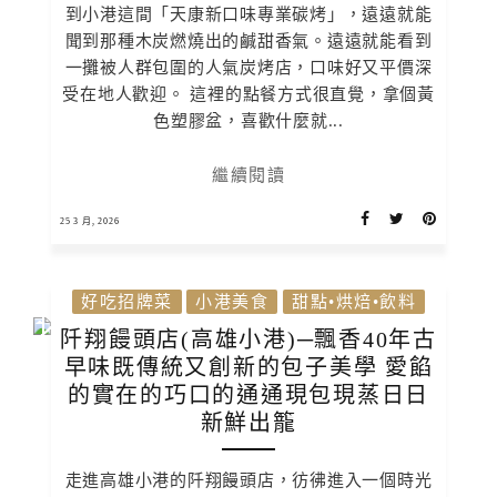
到小港這間「天康新口味專業碳烤」，遠遠就能
聞到那種木炭燃燒出的鹹甜香氣。遠遠就能看到
一攤被人群包圍的人氣炭烤店，口味好又平價深
受在地人歡迎。 這裡的點餐方式很直覺，拿個黃
色塑膠盆，喜歡什麼就...
繼續閱讀
25 3 月, 2026
好吃招牌菜
小港美食
甜點•烘焙•飲料
阡翔饅頭店(高雄小港)─飄香40年古
早味既傳統又創新的包子美學 愛餡
的實在的巧口的通通現包現蒸日日
新鮮出籠
走進高雄小港的阡翔饅頭店，彷彿進入一個時光