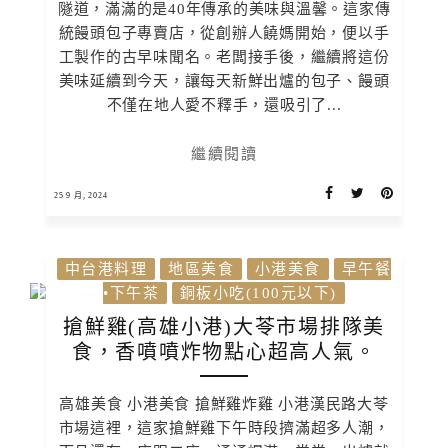
隧道，滿滿的是40年傳承的美味與溫馨。這家傳
統饅頭包子專賣店，從創辦人饒媽開始，便以手
工製作的古早味聞名。老闆接手後，繼續將這份
美味延續到今天，讓每天新鮮出爐的包子、饅頭
不僅在地人愛不釋手，還吸引了...
繼續閱讀
25 9 月, 2024
中台港料理
地區美食
小港美食
早午餐
•下午茶
銅板小吃(100元以下)
搶鮮雞(高雄小港)大苓市場排隊美
食，香噴噴炸物點心超高人氣。
高雄美食 小港美食 搶鮮雞炸雞 小港漢民路大苓
市場這裡，這家搶鮮雞下午時段擠滿超多人潮，