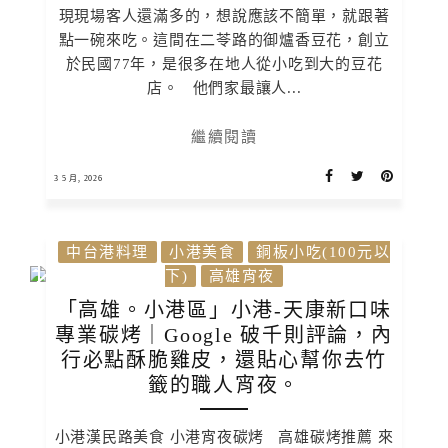
現現場客人還滿多的，想說應該不簡單，就跟著
點一碗來吃。這間在二苓路的御爐香豆花，創立
於民國77年，是很多在地人從小吃到大的豆花
店。 他們家最讓人...
繼續閱讀
3 5 月, 2026
中台港料理
小港美食
銅板小吃(100元以
下)
高雄宵夜
「高雄。小港區」小港-天康新口味
專業碳烤｜Google 破千則評論，內
行必點酥脆雞皮，還貼心幫你去竹
籤的職人宵夜。
小港漢民路美食 小港宵夜碳烤 高雄碳烤推薦 來