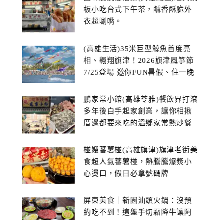
板小吃台式下午茶，鹹香酥脆外
衣超唰嘴。
(高雄生活)35米巨型鯨魚首度亮
相、翱翔旗津！2026旗津風箏節
7/25登場 邀你FUN暑假、住一晚
鵬家常小館(高雄苓雅)餐飲界打滾
多年後白手起家創業，讓你相揪
厝邊都要來吃的溫鄉家常熱炒餐
館~
椪嫂蕃薯椪(高雄旗津)旗津老街美
食超人氣蕃薯椪，熱騰騰爆漿小
心燙口，假日必拿號碼牌
屏東美食｜新園汕頭火鍋：沒預
約吃不到！這盤手切霜降牛讓阿