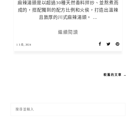
麻辣湯頭是以超過30種天然香料拌炒、並熬煮而
成的，搭配獨到的配方比例和火侯，打造出溫辣
且敦厚的川式麻辣湯頭。 ...
繼續閱讀
1 3 月, 2024
較舊的文章 →