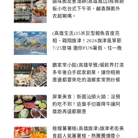
圓味脆皮蔥油餅(高雄鳳山)經典銅
板小吃台式下午茶，鹹香酥脆外
衣超唰嘴。
(高雄生活)35米巨型鯨魚首度亮
相、翱翔旗津！2026旗津風箏節
7/25登場 邀你FUN暑假、住一晚
鵬家常小館(高雄苓雅)餐飲界打滾
多年後白手起家創業，讓你相揪
厝邊都要來吃的溫鄉家常熱炒餐
館~
屏東美食｜新園汕頭火鍋：沒預
約吃不到！這盤手切霜降牛讓阿
雄跑再遠都願意
椪嫂蕃薯椪(高雄旗津)旗津老街美
食超人氣蕃薯椪，熱騰騰爆漿小