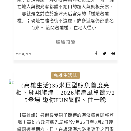
在地人與觀光客都讚不絕口的超人氣銅板美食，
那就是之前位於旗津天后宮旁的「椪嫂蕃薯
椪」；現址在離老街不遠處，許多遊客仍然慕名
而來。 這間蕃薯椪，在地人從小...
繼續閱讀
29 7 月, 2026
高雄生活誌
(高雄生活)35米巨型鯨魚首度亮
相、翱翔旗津！2026旗津風箏節7/2
5登場 邀你FUN暑假、住一晚
【高雄訊】暑假最受親子期待的海濱盛會即將登
場！高雄市政府觀光局將於7月25日至8月2日連
續兩週星期六、日，在旗津海水浴場鍾愛之門周