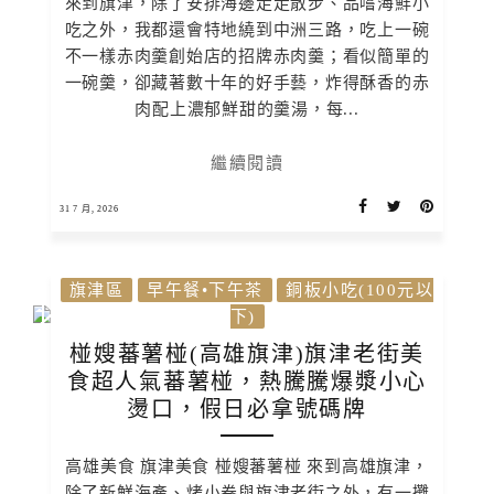
來到旗津，除了安排海邊走走散步、品嚐海鮮小
吃之外，我都還會特地繞到中洲三路，吃上一碗
不一樣赤肉羹創始店的招牌赤肉羹；看似簡單的
一碗羹，卻藏著數十年的好手藝，炸得酥香的赤
肉配上濃郁鮮甜的羹湯，每...
繼續閱讀
31 7 月, 2026
旗津區
早午餐•下午茶
銅板小吃(100元以
下)
椪嫂蕃薯椪(高雄旗津)旗津老街美
食超人氣蕃薯椪，熱騰騰爆漿小心
燙口，假日必拿號碼牌
高雄美食 旗津美食 椪嫂蕃薯椪 來到高雄旗津，
除了新鮮海產、烤小卷與旗津老街之外，有一攤