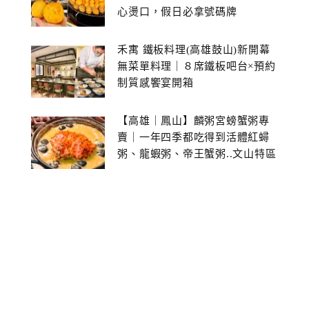
心燙口，假日必拿號碼牌
禾寓 鐵板料理(高雄鼓山)新開幕
無菜單料理｜８席鐵板吧台×預約
制質感饗宴開箱
【高雄｜鳳山】麟粥宮螃蟹粥專
賣｜一年四季都吃得到活體紅蟳
粥、龍蝦粥、帝王蟹粥..文山特區
美食