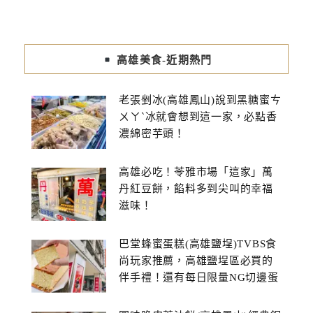
高雄美食-近期熱門
老張剉冰(高雄鳳山)說到黑糖蜜ㄘ
ㄨㄚˋ冰就會想到這一家，必點香
濃綿密芋頭！
高雄必吃！苓雅市場「這家」萬
丹紅豆餅，餡料多到尖叫的幸福
滋味！
巴堂蜂蜜蛋糕(高雄鹽埕)TVBS食
尚玩家推薦，高雄鹽埕區必買的
伴手禮！還有每日限量NG切邊蛋
糕