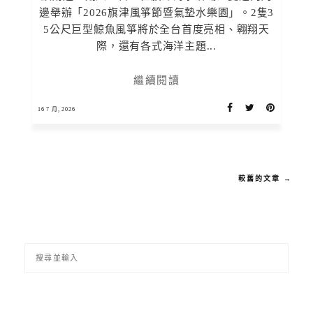
邊舉辦「2026旗津風箏節暨氣墊水樂園」。2隻3
5公尺巨型鯨魚風箏將於全台首度亮相、翱翔天
際，還有各式海洋主題...
繼續閱讀
16 7 月, 2026
較舊的文章 →