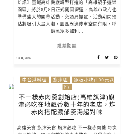
雄訊】臺鐵高雄機廠轉型打造的「高雄親子遊樂
園區」將於8月8日正式開園營運，高雄市政府也
準備盛大的開幕活動，交通局提醒，活動期間預
估將吸引大量人潮，園區周邊停車空間有限，呼
籲民眾多加利...
繼續閱讀
3 8 月, 2026
中台港料理
旗津區
銅板小吃(100元以
下)
不一樣赤肉羹創始店(高雄旗津)旗
津必吃在地飄香數十年的老店，炸
赤肉搭配濃郁羹湯超對味
高雄美食 旗津美食 旗津必吃 不一樣赤肉羹 每次