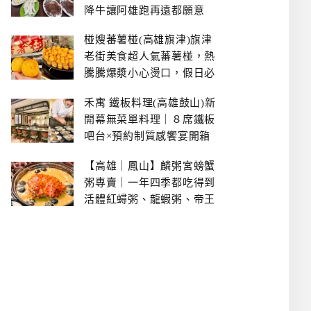
降牛讓阿雄跑再遠都願意
椪嫂蕃薯椪(高雄旗津)旗津
老街美食超人氣蕃薯椪，熱
騰騰爆漿小心燙口，假日必
拿號碼牌
禾寓 鐵板料理(高雄鼓山)新
開幕無菜單料理｜８席鐵板
吧台×預約制質感饗宴開箱
【高雄｜鳳山】麟粥宮螃蟹
粥專賣｜一年四季都吃得到
活體紅蟳粥、龍蝦粥、帝王
蟹粥..文山特區美食