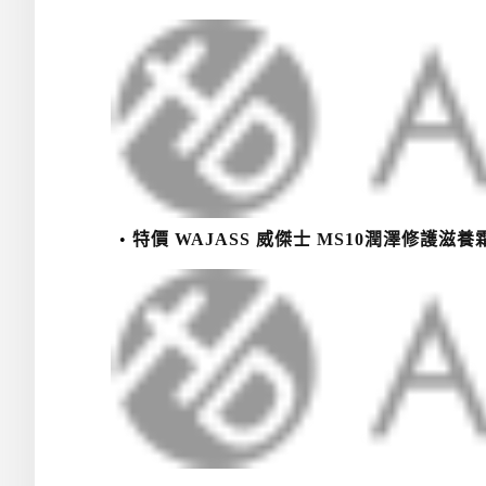
特價 WAJASS 威傑士 MS10潤澤修護滋養霜 