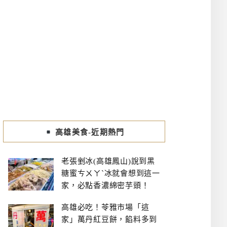
高雄美食-近期熱門
老張剉冰(高雄鳳山)說到黑
糖蜜ㄘㄨㄚˋ冰就會想到這一
家，必點香濃綿密芋頭！
高雄必吃！苓雅市場「這
家」萬丹紅豆餅，餡料多到