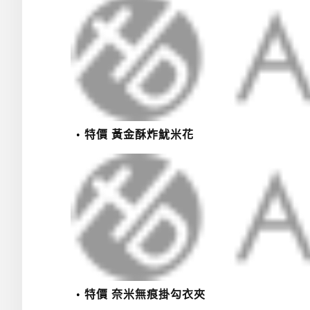
特價 黃金酥炸魷米花
特價 奈米無痕掛勾衣夾