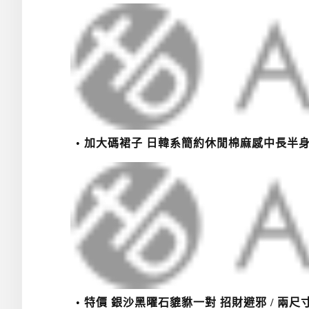
加大碼裙子 日韓系簡約休閒棉麻感中長半身裙(M
特價 銀沙黑曜石貔貅一對 招財避邪 / 兩尺