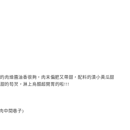
糕的肉燥
醬油香很夠，肉末偏肥又帶甜，配料的漬小黃瓜甜
較甜的芶芡，淋上烏
醋超開胃的啦!!!
肉中
間巷子)