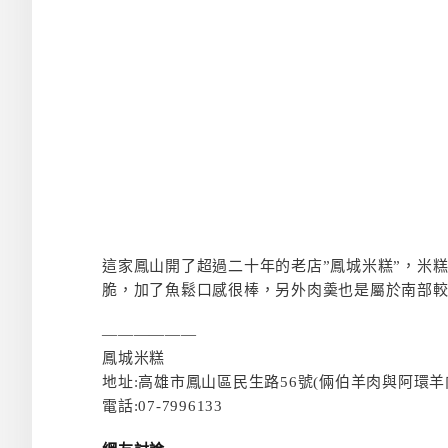
這家鳳山開了超過二十年的老店”鳳城米糕”，米
脆，加了
魚鬆口感很棒，另外肉羮也是屬於南部
——————
鳳城米糕
地址:高雄市鳳山區民生路56號(倆伯羊肉與阿環羊
電話:07-7996133