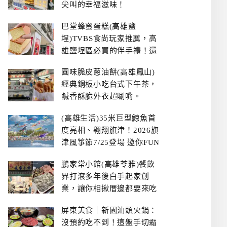
尖叫的幸福滋味！
巴堂蜂蜜蛋糕(高雄鹽
埕)TVBS食尚玩家推薦，高
雄鹽埕區必買的伴手禮！還
有每日限量NG切邊蛋糕
圓味脆皮蔥油餅(高雄鳳山)
經典銅板小吃台式下午茶，
鹹香酥脆外衣超唰嘴。
(高雄生活)35米巨型鯨魚首
度亮相、翱翔旗津！2026旗
津風箏節7/25登場 邀你FUN
暑假、住一晚
鵬家常小館(高雄苓雅)餐飲
界打滾多年後白手起家創
業，讓你相揪厝邊都要來吃
的溫鄉家常熱炒餐館~
屏東美食｜新園汕頭火鍋：
沒預約吃不到！這盤手切霜