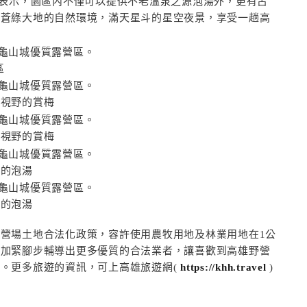
理表示，園區內不僅可以提供不老溫泉之源泡湯外，更有占
驗蒼綠大地的自然環境，滿天星斗的星空夜景，享受一趟高
區
然視野的賞梅
然視野的賞梅
頭的泡湯
頭的泡湯
營場土地合法化政策，容許使用農牧用地及林業用地在1公
會加緊腳步輔導出更多優質的合法業者，讓喜歡到高雄野營
。更多旅遊的資訊，可上高雄旅遊網(
https://khh.travel
)