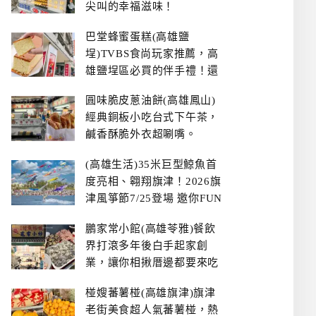
尖叫的幸福滋味！
巴堂蜂蜜蛋糕(高雄鹽
埕)TVBS食尚玩家推薦，高
雄鹽埕區必買的伴手禮！還
有每日限量NG切邊蛋糕
圓味脆皮蔥油餅(高雄鳳山)
經典銅板小吃台式下午茶，
鹹香酥脆外衣超唰嘴。
(高雄生活)35米巨型鯨魚首
度亮相、翱翔旗津！2026旗
津風箏節7/25登場 邀你FUN
暑假、住一晚
鵬家常小館(高雄苓雅)餐飲
界打滾多年後白手起家創
業，讓你相揪厝邊都要來吃
的溫鄉家常熱炒餐館~
椪嫂蕃薯椪(高雄旗津)旗津
老街美食超人氣蕃薯椪，熱