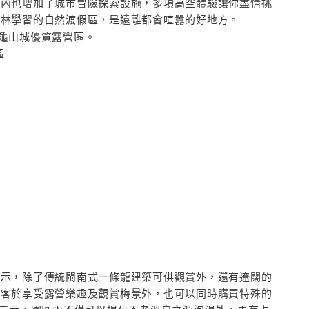
區內也增加了城市冒險探索設施，多項高空體驗讓你盡情挑
山林學習的自然渡假區，是遠離都會喧囂的好地方。
區
表示，除了傳統閩南式一條龍建築可供觀賞外，還有遼闊的
旅客於享受露營樂趣及觀賞梅景外，也可以同時購買特殊的