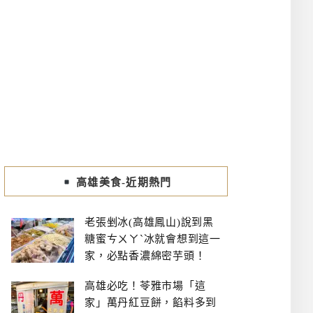
高雄美食-近期熱門
老張剉冰(高雄鳳山)說到黑
糖蜜ㄘㄨㄚˋ冰就會想到這一
家，必點香濃綿密芋頭！
高雄必吃！苓雅市場「這
家」萬丹紅豆餅，餡料多到