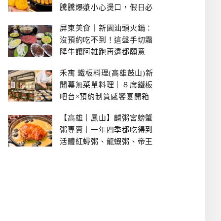
騰騰爆漿小心燙口，假日必
拿號碼牌
屏東美食｜新園汕頭火鍋：
沒預約吃不到！這盤手切霜
降牛讓阿雄跑再遠都願意
禾寓 鐵板料理(高雄鼓山)新
開幕無菜單料理｜８席鐵板
吧台×預約制質感饗宴開箱
【高雄｜鳳山】麟粥宮螃蟹
粥專賣｜一年四季都吃得到
活體紅蟳粥、龍蝦粥、帝王
蟹粥..文山特區美食