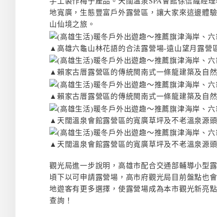
手工製作梅子產品。天闊溫泉SPA會館徐信織經
地寬廣，生態豐富戶外露營區，讓大家來這邊體
山仙境之旅。
▲高雄六龜山林花語的合法露營場-遠山望月露營
▲賴家古厝露營區的傳統閩南式一條龍建築及自
▲賴家古厝露營區的傳統閩南式一條龍建築及自
▲天闊溫泉會館露營區的寬廣草坪及不老溫泉源
▲天闊溫泉會館露營區的寬廣草坪及不老溫泉源
觀光局進一步說明，高雄市配合交通部輔導小型露
頃下以可申請露營場，高市府觀光局目前盤點也
地遊客有更多選擇，使露營場成為本市觀光新亮點
查詢！