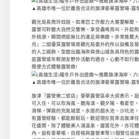
▲高雄市唯一位於離島合法的旗津豪華露營場-露
觀光局長周玲妏說，如果您工作壓力大需要解壓
露營可聆聽大自然交響樂、享受蟲鳴鳥叫，升起
外桃源，瞬間燃起無比的滿足與樂趣。非常推薦
月』二個優質露營場是觀光局委外的所以設備及
的人工綴飾，型塑出臨海岸與傍山城各具特色的
庭露營或年輕朋友野外活動均適合。心動不如行動
簡便方式體驗露營趣!
▲高雄市唯一位於離島合法的旗津豪華露營場-露
旗津『露營樂二號店』豪華露營區卓大叔表示，設
可入住，可以吹海風、聽海濤、觀夕陽、看星空
滑梯，彈跳的充氣城堡，水道的戲水池、沙坑池
有露營經驗，都能輕鬆玩，歡迎現在就來去旗津
花盛開，除了體驗美人湯溫泉、邊賞花外，亦可
內，設有豪華帳、自搭帳與露營車等55個營位設