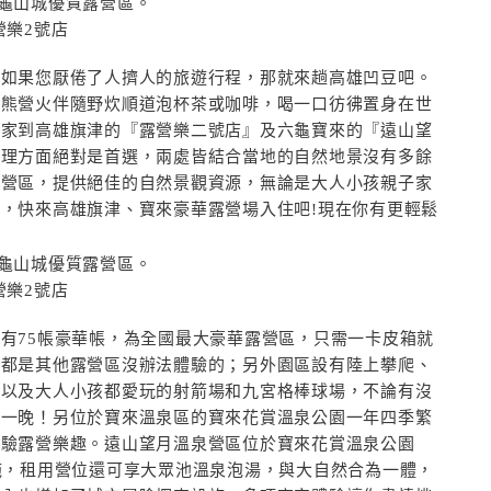
營樂2號店
、如果您厭倦了人擠人的旅遊行程，那就來趟高雄凹豆吧。
熊熊營火伴隨野炊順道泡杯茶或咖啡，喝一口彷彿置身在世
大家到高雄旗津的『露營樂二號店』及六龜寶來的『遠山望
管理方面絕對是首選，兩處皆結合當地的自然地景沒有多餘
露營區，提供絕佳的自然景觀資源，無論是大人小孩親子家
，快來高雄旗津、寶來豪華露營場入住吧!現在你有更輕鬆
營樂2號店
有75帳豪華帳，為全國最大豪華露營區，只需一卡皮箱就
，都是其他露營區沒辦法體驗的；另外園區設有陸上攀爬、
，以及大人小孩都愛玩的射箭場和九宮格棒球場，不論有沒
住一晚！另位於寶來溫泉區的寶來花賞溫泉公園一年四季繁
體驗露營樂趣。遠山望月溫泉營區位於寶來花賞溫泉公園
施，租用營位還可享大眾池溫泉泡湯，與大自然合為一體，