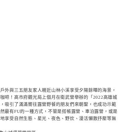
的戶外與三五朋友家人親近山林小溪享受夕陽餘暉的海景，
咖吧！高市府觀光局上個月在衛武營舉辦的「2022高雄城
動，吸引了滿滿嚮往露營野餐的朋友們來朝聖，也成功示範
然最有FU的一種方式，不管是搭帳露營、車泊露營，或是
意地享受自然生態、星光、夜色、野炊、漫活懶散抒壓等無