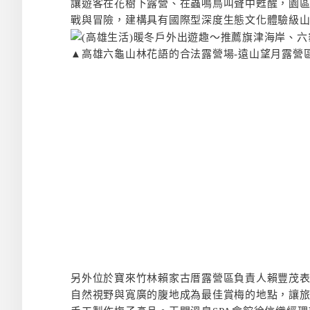
讓遊客在花樹下露營、在蟲鳴鳥叫聲中甦醒，園
戰與冒險，建構具有國際型深度生態文化體驗級
▲高雄六龜山林花語的合法露營場-遠山望月露營
另外位於寶來竹林賴家古厝露營區負責人賴豐茂
自然視野與寬廣的腹地成為最佳賞梅的地點，讓