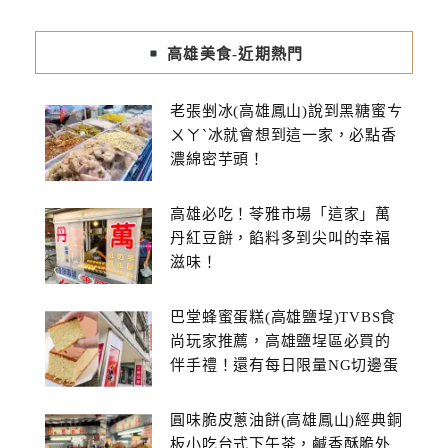
高雄美食-近期熱門
老張剉冰(高雄鳳山)說到黑糖蜜ㄘ
ㄨㄚˋ冰就會想到這一家，必點香
濃綿密芋頭！
高雄必吃！苓雅市場「這家」萬
丹紅豆餅，餡料多到尖叫的幸福
滋味！
巴堂蜂蜜蛋糕(高雄鹽埕)TVBS食
尚玩家推薦，高雄鹽埕區必買的
伴手禮！還有每日限量NG切邊蛋
糕
圓味脆皮蔥油餅(高雄鳳山)經典銅
板小吃台式下午茶，鹹香酥脆外