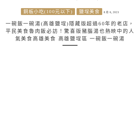
銅板小吃(100元以下)
鹽埕美食
8 月 6, 2023
一碗飯一碗湯(高雄鹽埕)隱藏版超過60年的老店，
平民美食魯肉飯必訪！驚喜版豬腦湯也熱映中的人
氣美食高雄美食 高雄鹽埕區 一碗飯一碗湯