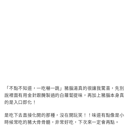
「不點不知道，一吃嚇一跳」豬腦湯真的很讓我驚喜，先別
說裡面有用金針跟醃製過的白蘿蔔提味，再加上豬腦本身真
的是入口即化！
是吃下去直接化開的那種，沒在開玩笑！！味道有點像是小
時候常吃的豬大骨骨髓，非常好吃，下次來一定會再點。