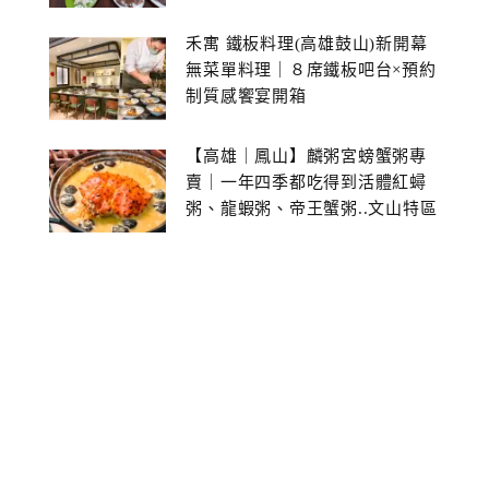
禾寓 鐵板料理(高雄鼓山)新開幕
無菜單料理｜８席鐵板吧台×預約
制質感饗宴開箱
【高雄｜鳳山】麟粥宮螃蟹粥專
賣｜一年四季都吃得到活體紅蟳
粥、龍蝦粥、帝王蟹粥..文山特區
美食