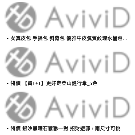
女真皮包 手提包 斜背包 優雅牛皮氣質紋理水桶包(2色)【XBO7950112】＊艾美時尚(現+預)
特價 【買1+1】更好走登山健行傘_5色
特價 銀沙黑曜石貔貅一對 招財避邪 / 兩尺寸可挑