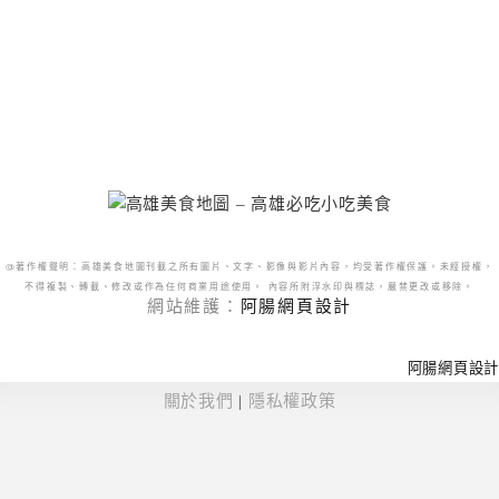
@著作權聲明：高雄美食地圖刊載之所有圖片、文字、影像與影片內容，均受著作權保護。未經授權，
不得複製、轉載、修改或作為任何商業用途使用。 內容所附浮水印與標誌，嚴禁更改或移除。
網站維護：
阿腸網頁設計
阿腸網頁設計
關於我們
|
隱私權政策