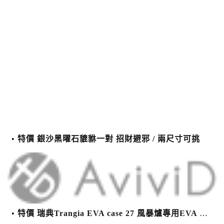
特價 銀沙黑曜石貔貅一對 招財避邪 / 兩尺寸可挑
特價 瑞典Trangia EVA case 27 風暴爐專用EVA 防護外盒(小)-黑