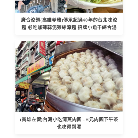
廣合涼麵(高雄苓雅)傳承超過40年的台北味涼
麵 必吃加辣蒜泥雞絲涼麵 招牌小魚干綜合湯
(高雄左營)台灣小吃清蒸肉圓 - 6元肉圓下午茶
也吃得到喔