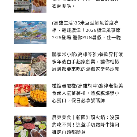
衣超唰嘴。
(高雄生活)35米巨型鯨魚首度亮
相、翱翔旗津！2026旗津風箏節
7/25登場 邀你FUN暑假、住一晚
鵬家常小館(高雄苓雅)餐飲界打滾
多年後白手起家創業，讓你相揪
厝邊都要來吃的溫鄉家常熱炒餐
館~
椪嫂蕃薯椪(高雄旗津)旗津老街美
食超人氣蕃薯椪，熱騰騰爆漿小
心燙口，假日必拿號碼牌
屏東美食｜新園汕頭火鍋：沒預
約吃不到！這盤手切霜降牛讓阿
雄跑再遠都願意