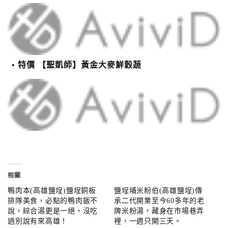
特價 【聖凱師】黃金大麥鮮穀蔬
相關
鴨肉本(高雄鹽埕)鹽埕銅板
鹽埕埔米粉伯(高雄鹽埕)傳
排隊美食，必點的鴨肉飯不
承二代開業至今60多年的老
說，綜合湯更是一絕，沒吃
牌米粉湯，藏身在市場巷弄
過別說有來高雄！
裡，一週只開三天。