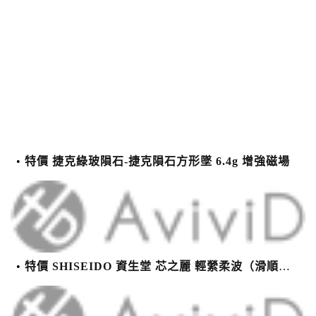
特價 捷克綠玻隕石-捷克隕石方形墜 6.4g 增強磁場
特價 SHISEIDO 資生堂 芯之麗 輕縈柔波（滑順潤澤）護髮乳 1000g