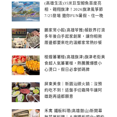
(高雄生活)35米巨型鯨魚首度亮
相、翱翔旗津！2026旗津風箏節
7/25登場 邀你FUN暑假、住一晚
鵬家常小館(高雄苓雅)餐飲界打滾
多年後白手起家創業，讓你相揪
厝邊都要來吃的溫鄉家常熱炒餐
館~
椪嫂蕃薯椪(高雄旗津)旗津老街美
食超人氣蕃薯椪，熱騰騰爆漿小
心燙口，假日必拿號碼牌
屏東美食｜新園汕頭火鍋：沒預
約吃不到！這盤手切霜降牛讓阿
雄跑再遠都願意
禾寓 鐵板料理(高雄鼓山)新開幕