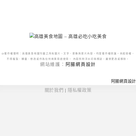
@著作權聲明：高雄美食地圖刊載之所有圖片、文字、影像與影片內容，均受著作權保護。未經授權，
不得複製、轉載、修改或作為任何商業用途使用。 內容所附浮水印與標誌，嚴禁更改或移除。
網站維護：
阿腸網頁設計
阿腸網頁設計
關於我們
|
隱私權政策