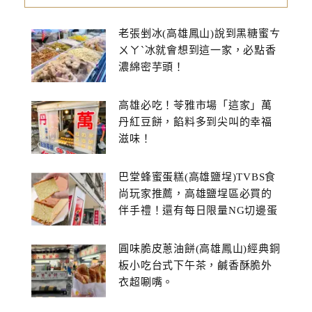
老張剉冰(高雄鳳山)說到黑糖蜜ㄘ
ㄨㄚˋ冰就會想到這一家，必點香
濃綿密芋頭！
高雄必吃！苓雅市場「這家」萬
丹紅豆餅，餡料多到尖叫的幸福
滋味！
巴堂蜂蜜蛋糕(高雄鹽埕)TVBS食
尚玩家推薦，高雄鹽埕區必買的
伴手禮！還有每日限量NG切邊蛋
糕
圓味脆皮蔥油餅(高雄鳳山)經典銅
板小吃台式下午茶，鹹香酥脆外
衣超唰嘴。