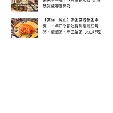
無菜單料理｜８席鐵板吧台×預約
制質感饗宴開箱
【高雄｜鳳山】麟粥宮螃蟹粥專
賣｜一年四季都吃得到活體紅蟳
粥、龍蝦粥、帝王蟹粥..文山特區
美食