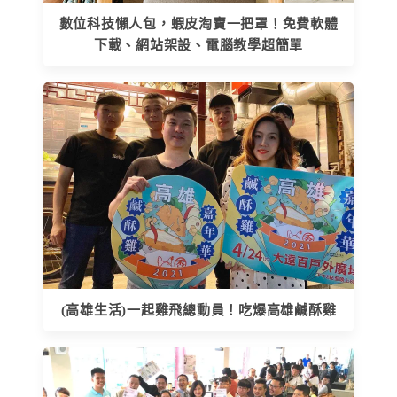
數位科技懶人包，蝦皮淘寶一把罩！免費軟體
下載、網站架設、電腦教學超簡單
(高雄生活)一起雞飛總動員！吃爆高雄鹹酥雞