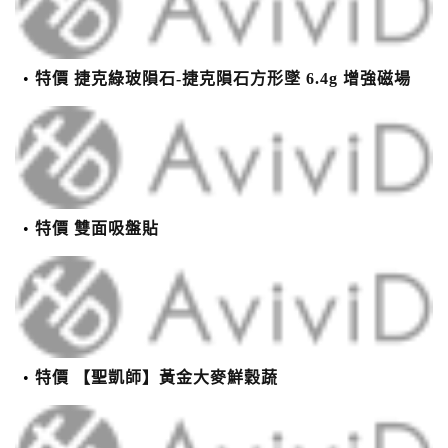
特價 捷克綠玻隕石-捷克隕石方形墜 6.4g 增強磁場
特價 雙面吸盤貼
特價 【聖凱師】黃金大麥鮮穀蔬