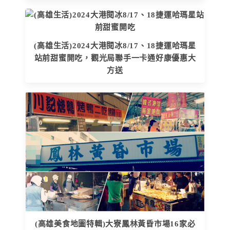
(高雄生活)2024大港閱冰8/17、18捷運哈瑪星
站前甜蜜開吃，觀光局聯手一卡通好康優惠大
方送
(高雄美食地圖特輯)大寮鳳林黃昏市場16家必