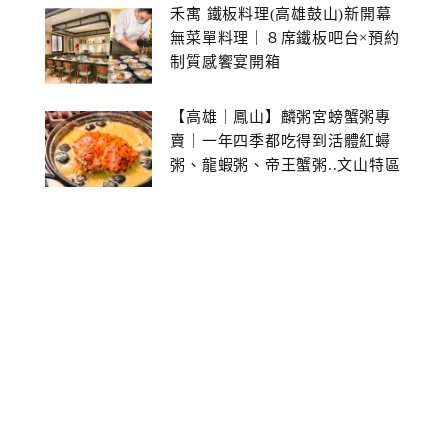
禾寓 鐵板料理(高雄鼓山)新開幕
無菜單料理｜８席鐵板吧台×預約
制質感饗宴開箱
【高雄｜鳳山】麟粥宮螃蟹粥專
賣｜一年四季都吃得到活體紅蟳
粥、龍蝦粥、帝王蟹粥..文山特區
美食