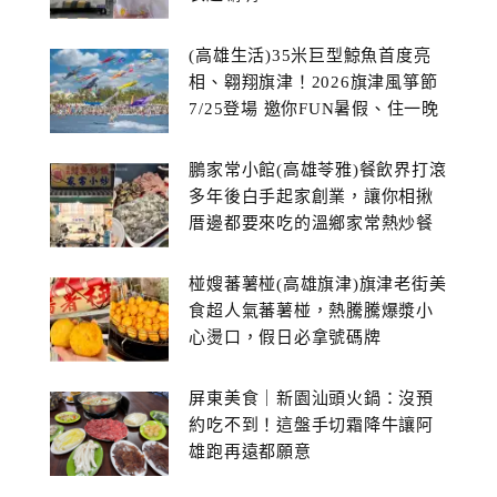
(高雄生活)35米巨型鯨魚首度亮
相、翱翔旗津！2026旗津風箏節
7/25登場 邀你FUN暑假、住一晚
鵬家常小館(高雄苓雅)餐飲界打滾
多年後白手起家創業，讓你相揪
厝邊都要來吃的溫鄉家常熱炒餐
館~
椪嫂蕃薯椪(高雄旗津)旗津老街美
食超人氣蕃薯椪，熱騰騰爆漿小
心燙口，假日必拿號碼牌
屏東美食｜新園汕頭火鍋：沒預
約吃不到！這盤手切霜降牛讓阿
雄跑再遠都願意