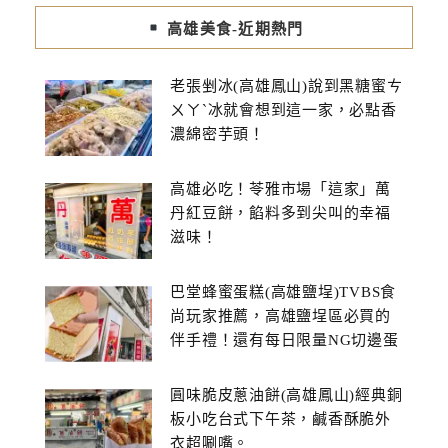
高雄美食-近期熱門
老張剉冰(高雄鳳山)說到黑糖蜜ㄘ
ㄨㄚˋ冰就會想到這一家，必點香
濃綿密芋頭！
高雄必吃！苓雅市場「這家」萬
丹紅豆餅，餡料多到尖叫的幸福
滋味！
巴堂蜂蜜蛋糕(高雄鹽埕)TVBS食
尚玩家推薦，高雄鹽埕區必買的
伴手禮！還有每日限量NG切邊蛋
糕
圓味脆皮蔥油餅(高雄鳳山)經典銅
板小吃台式下午茶，鹹香酥脆外
衣超唰嘴。