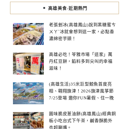
高雄美食-近期熱門
老張剉冰(高雄鳳山)說到黑糖蜜ㄘ
ㄨㄚˋ冰就會想到這一家，必點香
濃綿密芋頭！
高雄必吃！苓雅市場「這家」萬
丹紅豆餅，餡料多到尖叫的幸福
滋味！
(高雄生活)35米巨型鯨魚首度亮
相、翱翔旗津！2026旗津風箏節
7/25登場 邀你FUN暑假、住一晚
圓味脆皮蔥油餅(高雄鳳山)經典銅
板小吃台式下午茶，鹹香酥脆外
衣超唰嘴。