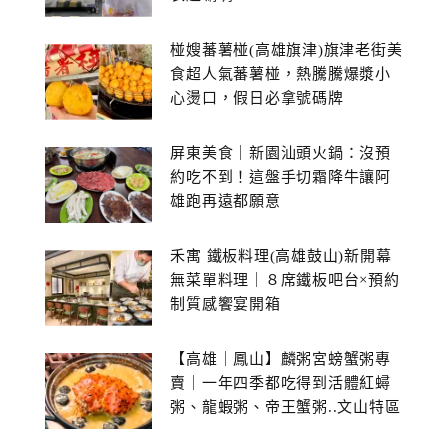
椪嫂蕃薯椪(高雄旗津)旗津老街美
食超人氣蕃薯椪，熱騰騰爆漿小
心燙口，假日必拿號碼牌
屏東美食｜新園汕頭火鍋：沒預
約吃不到！這盤手切霜降牛讓阿
雄跑再遠都願意
禾寓 鐵板料理(高雄鼓山)新開幕
無菜單料理｜８席鐵板吧台×預約
制質感饗宴開箱
【高雄｜鳳山】麟粥宮螃蟹粥專
賣｜一年四季都吃得到活體紅蟳
粥、龍蝦粥、帝王蟹粥..文山特區
美食