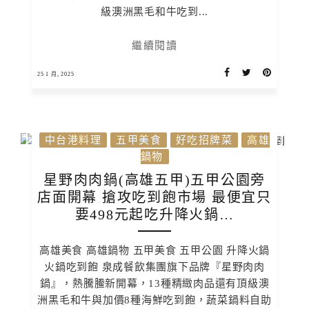
級澳洲黑毛和牛吃到...
繼續閱讀
25 1 月, 2025
中台港料理
五甲美食
好吃招牌菜
高雄
鍋物
星野肉肉鍋(高雄五甲)五甲公園旁
店面開幕 搶攻吃到飽市場 最便宜只
要498元起吃升降火鍋…
高雄美食 高雄鍋物 五甲美食 五甲公園 升降火鍋
火鍋吃到飽 泉成餐飲集團旗下品牌『星野肉肉
鍋』，熱騰䲢新開幕，13種精緻肉品還有頂級澳
洲黑毛和牛與加價8種海鮮吃到飽，蔬菜鍋料自助