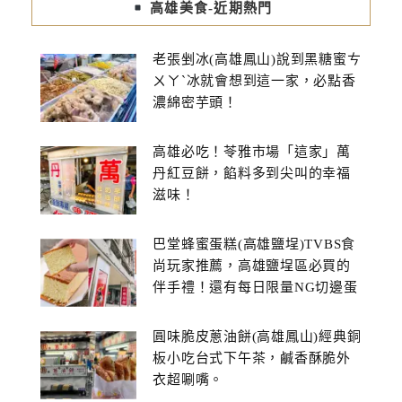
高雄美食-近期熱門
老張剉冰(高雄鳳山)說到黑糖蜜ㄘ
ㄨㄚˋ冰就會想到這一家，必點香
濃綿密芋頭！
高雄必吃！苓雅市場「這家」萬
丹紅豆餅，餡料多到尖叫的幸福
滋味！
巴堂蜂蜜蛋糕(高雄鹽埕)TVBS食
尚玩家推薦，高雄鹽埕區必買的
伴手禮！還有每日限量NG切邊蛋
糕
圓味脆皮蔥油餅(高雄鳳山)經典銅
板小吃台式下午茶，鹹香酥脆外
衣超唰嘴。