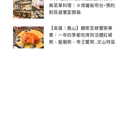
無菜單料理｜８席鐵板吧台×預約
制質感饗宴開箱
【高雄｜鳳山】麟粥宮螃蟹粥專
賣｜一年四季都吃得到活體紅蟳
粥、龍蝦粥、帝王蟹粥..文山特區
美食