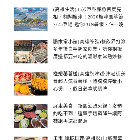
(高雄生活)35米巨型鯨魚首度亮
相、翱翔旗津！2026旗津風箏節
7/25登場 邀你FUN暑假、住一晚
鵬家常小館(高雄苓雅)餐飲界打滾
多年後白手起家創業，讓你相揪
厝邊都要來吃的溫鄉家常熱炒餐
館~
椪嫂蕃薯椪(高雄旗津)旗津老街美
食超人氣蕃薯椪，熱騰騰爆漿小
心燙口，假日必拿號碼牌
屏東美食｜新園汕頭火鍋：沒預
約吃不到！這盤手切霜降牛讓阿
雄跑再遠都願意
禾寓 鐵板料理(高雄鼓山)新開幕