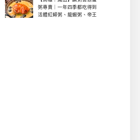
粥專賣｜一年四季都吃得到
活體紅蟳粥、龍蝦粥、帝王
蟹粥..文山特區美食