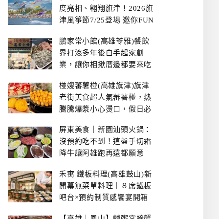
度亮相、翱翔旗津！2026旗
津風箏節7/25登場 邀你FUN
暑假、住一晚
鵬家常小館(高雄苓雅)餐飲
界打滾多年後白手起家創
業，讓你相揪厝邊都要來吃
的溫鄉家常熱炒餐館~
椪嫂蕃薯椪(高雄旗津)旗津
老街美食超人氣蕃薯椪，熱
騰騰爆漿小心燙口，假日必
拿號碼牌
屏東美食｜新園汕頭火鍋：
沒預約吃不到！這盤手切霜
降牛讓阿雄跑再遠都願意
禾寓 鐵板料理(高雄鼓山)新
開幕無菜單料理｜８席鐵板
吧台×預約制質感饗宴開箱
【高雄｜鳳山】麟粥宮螃蟹