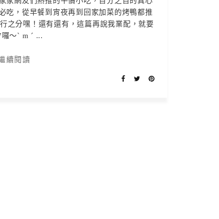
家家網友們熱推的平價小吃，百分之百的真心
必吃，從早餐到宵夜再到回家加菜的烤鴨都推
排行之分嘿！還有還有，這篇再說我業配，就要
囉～ˋ m ˊ ...
繼續閱讀