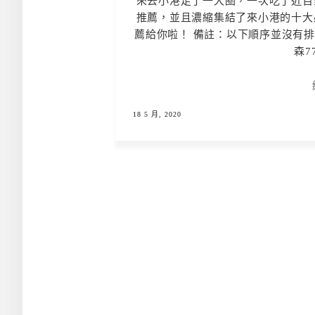
來去小港走了一大圈，一次吃了近百
推薦，並且濃縮集結了來小港的十大
薦給你啦！ 備註：以下順序並沒有
森77
18 5 月, 2020