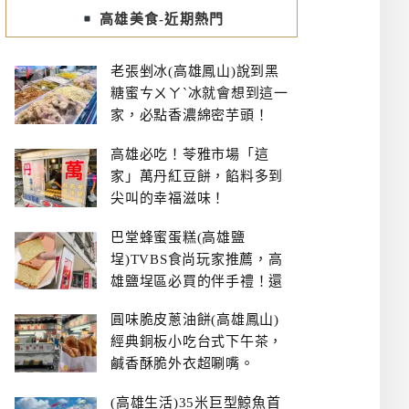
高雄美食-近期熱門
老張剉冰(高雄鳳山)說到黑
糖蜜ㄘㄨㄚˋ冰就會想到這一
家，必點香濃綿密芋頭！
高雄必吃！苓雅市場「這
家」萬丹紅豆餅，餡料多到
尖叫的幸福滋味！
巴堂蜂蜜蛋糕(高雄鹽
埕)TVBS食尚玩家推薦，高
雄鹽埕區必買的伴手禮！還
有每日限量NG切邊蛋糕
圓味脆皮蔥油餅(高雄鳳山)
經典銅板小吃台式下午茶，
鹹香酥脆外衣超唰嘴。
(高雄生活)35米巨型鯨魚首