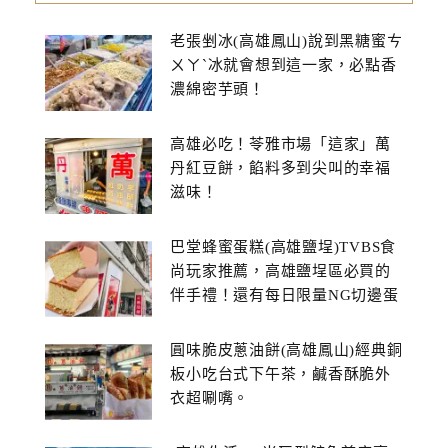
老張剉冰(高雄鳳山)說到黑糖蜜ㄘ
ㄨㄚˋ冰就會想到這一家，必點香
濃綿密芋頭！
高雄必吃！苓雅市場「這家」萬
丹紅豆餅，餡料多到尖叫的幸福
滋味！
巴堂蜂蜜蛋糕(高雄鹽埕)TVBS食
尚玩家推薦，高雄鹽埕區必買的
伴手禮！還有每日限量NG切邊蛋
糕
圓味脆皮蔥油餅(高雄鳳山)經典銅
板小吃台式下午茶，鹹香酥脆外
衣超唰嘴。