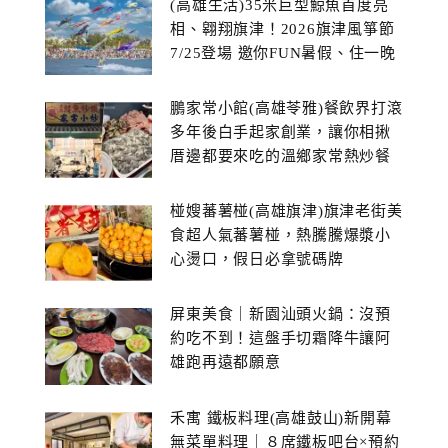
(高雄生活)35米巨型鯨魚首度亮
相、翱翔旗津！2026旗津風箏節
7/25登場 邀你FUN暑假、住一晚
鵬家常小館(高雄苓雅)餐飲界打滾
多年後白手起家創業，讓你相揪
厝邊都要來吃的溫鄉家常熱炒餐
館~
椪嫂蕃薯椪(高雄旗津)旗津老街美
食超人氣蕃薯椪，熱騰騰爆漿小
心燙口，假日必拿號碼牌
屏東美食｜新園汕頭火鍋：沒預
約吃不到！這盤手切霜降牛讓阿
雄跑再遠都願意
禾寓 鐵板料理(高雄鼓山)新開幕
無菜單料理｜８席鐵板吧台×預約