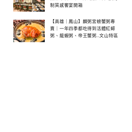
制質感饗宴開箱
【高雄｜鳳山】麟粥宮螃蟹粥專
賣｜一年四季都吃得到活體紅蟳
粥、龍蝦粥、帝王蟹粥..文山特區
美食