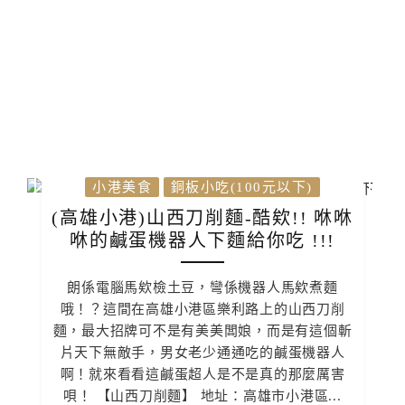
小港美食
銅板小吃(100元以下)
(高雄小港)山西刀削麵-酷欸!! 咻咻
咻的鹹蛋機器人下麵給你吃 !!!
朗係電腦馬欸檢土豆，彎係機器人馬欸煮麵
哦！？這間在高雄小港區樂利路上的山西刀削
麵，最大招牌可不是有美美闆娘，而是有這個斬
片天下無敵手，男女老少通通吃的鹹蛋機器人
啊！就來看看這鹹蛋超人是不是真的那麼厲害
唄！ 【山西刀削麵】 地址：高雄市小港區...