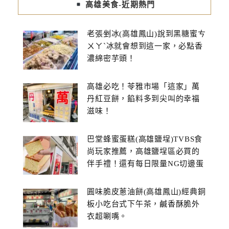
高雄美食-近期熱門
老張剉冰(高雄鳳山)說到黑糖蜜ㄘ
ㄨㄚˋ冰就會想到這一家，必點香
濃綿密芋頭！
高雄必吃！苓雅市場「這家」萬
丹紅豆餅，餡料多到尖叫的幸福
滋味！
巴堂蜂蜜蛋糕(高雄鹽埕)TVBS食
尚玩家推薦，高雄鹽埕區必買的
伴手禮！還有每日限量NG切邊蛋
糕
圓味脆皮蔥油餅(高雄鳳山)經典銅
板小吃台式下午茶，鹹香酥脆外
衣超唰嘴。