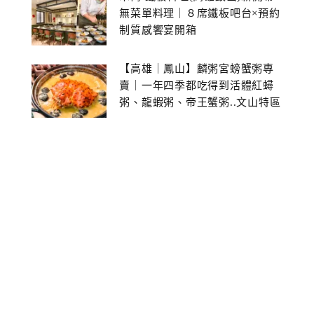
無菜單料理｜８席鐵板吧台×預約
制質感饗宴開箱
【高雄｜鳳山】麟粥宮螃蟹粥專
賣｜一年四季都吃得到活體紅蟳
粥、龍蝦粥、帝王蟹粥..文山特區
美食