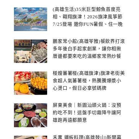
(高雄生活)35米巨型鯨魚首度亮
相、翱翔旗津！2026旗津風箏節
7/25登場 邀你FUN暑假、住一晚
鵬家常小館(高雄苓雅)餐飲界打滾
多年後白手起家創業，讓你相揪
厝邊都要來吃的溫鄉家常熱炒餐
館~
椪嫂蕃薯椪(高雄旗津)旗津老街美
食超人氣蕃薯椪，熱騰騰爆漿小
心燙口，假日必拿號碼牌
屏東美食｜新園汕頭火鍋：沒預
約吃不到！這盤手切霜降牛讓阿
雄跑再遠都願意
禾寓 鐵板料理(高雄鼓山)新開幕