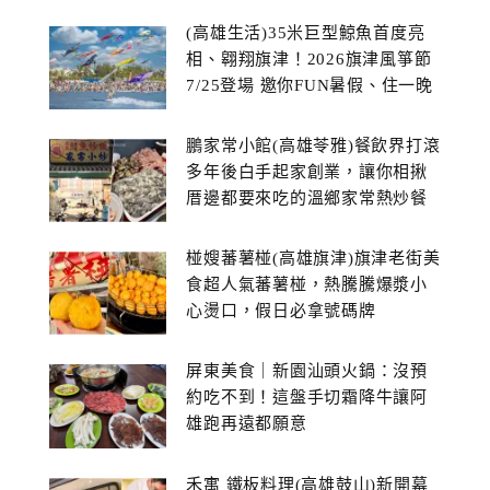
(高雄生活)35米巨型鯨魚首度亮
相、翱翔旗津！2026旗津風箏節
7/25登場 邀你FUN暑假、住一晚
鵬家常小館(高雄苓雅)餐飲界打滾
多年後白手起家創業，讓你相揪
厝邊都要來吃的溫鄉家常熱炒餐
館~
椪嫂蕃薯椪(高雄旗津)旗津老街美
食超人氣蕃薯椪，熱騰騰爆漿小
心燙口，假日必拿號碼牌
屏東美食｜新園汕頭火鍋：沒預
約吃不到！這盤手切霜降牛讓阿
雄跑再遠都願意
禾寓 鐵板料理(高雄鼓山)新開幕