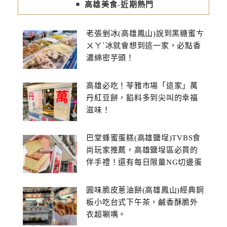
高雄美食-近期熱門
老張剉冰(高雄鳳山)說到黑糖蜜ㄘ
ㄨㄚˋ冰就會想到這一家，必點香
濃綿密芋頭！
高雄必吃！苓雅市場「這家」萬
丹紅豆餅，餡料多到尖叫的幸福
滋味！
巴堂蜂蜜蛋糕(高雄鹽埕)TVBS食
尚玩家推薦，高雄鹽埕區必買的
伴手禮！還有每日限量NG切邊蛋
糕
圓味脆皮蔥油餅(高雄鳳山)經典銅
板小吃台式下午茶，鹹香酥脆外
衣超唰嘴。