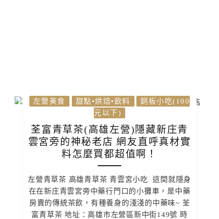
左營美食
甜點•烘焙•飲料
銅板小吃(100
元以下)
荃富青草茶(高雄左營)隱藏新庄青
雲宮旁的神秘老店 網友直呼真材實
料怎麼買都超值啊！
左營青草茶 高雄青草茶 青雲宮小吃 這間就隱身
在在新庄青雲宮旁中藥行門口的小攤車，是中藥
房賣的傳統茶飲，有種養身的淺淺的中藥味~ 荃
富青草茶 地址：高雄市左營區新中街149號 時