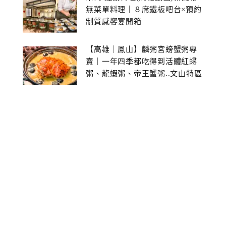
無菜單料理｜８席鐵板吧台×預約
制質感饗宴開箱
【高雄｜鳳山】麟粥宮螃蟹粥專
賣｜一年四季都吃得到活體紅蟳
粥、龍蝦粥、帝王蟹粥..文山特區
美食