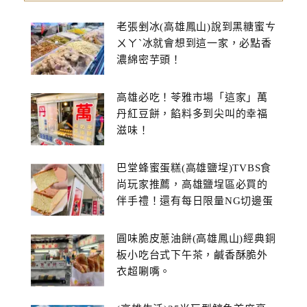
老張剉冰(高雄鳳山)說到黑糖蜜ㄘ
ㄨㄚˋ冰就會想到這一家，必點香
濃綿密芋頭！
高雄必吃！苓雅市場「這家」萬
丹紅豆餅，餡料多到尖叫的幸福
滋味！
巴堂蜂蜜蛋糕(高雄鹽埕)TVBS食
尚玩家推薦，高雄鹽埕區必買的
伴手禮！還有每日限量NG切邊蛋
糕
圓味脆皮蔥油餅(高雄鳳山)經典銅
板小吃台式下午茶，鹹香酥脆外
衣超唰嘴。