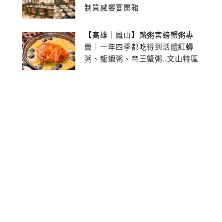
制質感饗宴開箱
【高雄｜鳳山】麟粥宮螃蟹粥專
賣｜一年四季都吃得到活體紅蟳
粥、龍蝦粥、帝王蟹粥..文山特區
美食