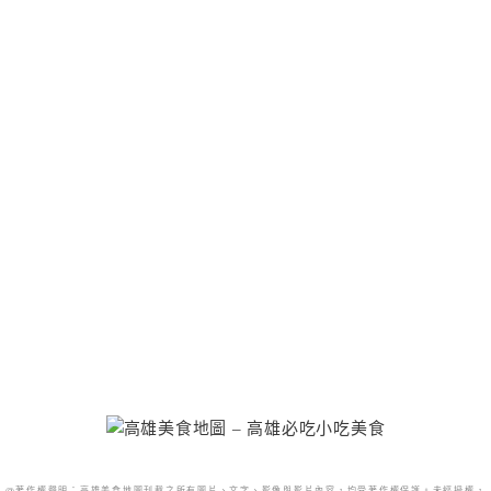
@著作權聲明：高雄美食地圖刊載之所有圖片、文字、影像與影片內容，均受著作權保護。未經授權，