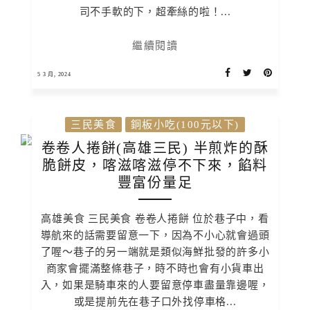
司不手軟的下，超牽絲的啦！...
繼續閱讀
5 3 月, 2024
三民美食
銅板小吃(100元以下)
卷卷人捲餅(高雄三民) 半煎炸的酥
脆餅皮，喀滋喀滋停不下來，餡料
豐富份量足
高雄美食 三民美食 卷卷人捲餅 位於巷子中，看
導航來的話需要留意一下，因為不小心就會過頭
了喔～巷子的另一端就是類似海鮮批發的許多小
商家會擺滿整條巷子，時不時也會有小貨車出
入，如果是騎車來的人要留意停車盡量靠邊喔，
或是提前先在巷子口外找停車格...