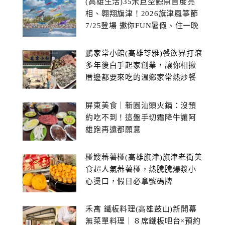
(高雄生活)35米巨型鯨魚首度亮
相、翱翔旗津！2026旗津風箏節
7/25登場 邀你FUN暑假、住一晚
鵬家常小館(高雄苓雅)餐飲界打滾
多年後白手起家創業，讓你相揪
厝邊都要來吃的溫鄉家常熱炒餐
館~
屏東美食｜新園汕頭火鍋：沒預
約吃不到！這盤手切霜降牛讓阿
雄跑再遠都願意
椪嫂蕃薯椪(高雄旗津)旗津老街美
食超人氣蕃薯椪，熱騰騰爆漿小
心燙口，假日必拿號碼牌
禾寓 鐵板料理(高雄鼓山)新開幕
無菜單料理｜８席鐵板吧台×預約