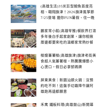
(高雄生活)35米巨型鯨魚首度亮
相、翱翔旗津！2026旗津風箏節
7/25登場 邀你FUN暑假、住一晚
鵬家常小館(高雄苓雅)餐飲界打滾
多年後白手起家創業，讓你相揪
厝邊都要來吃的溫鄉家常熱炒餐
館~
椪嫂蕃薯椪(高雄旗津)旗津老街美
食超人氣蕃薯椪，熱騰騰爆漿小
心燙口，假日必拿號碼牌
屏東美食｜新園汕頭火鍋：沒預
約吃不到！這盤手切霜降牛讓阿
雄跑再遠都願意
禾寓 鐵板料理(高雄鼓山)新開幕