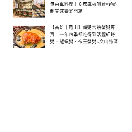
無菜單料理｜８席鐵板吧台×預約
制質感饗宴開箱
【高雄｜鳳山】麟粥宮螃蟹粥專
賣｜一年四季都吃得到活體紅蟳
粥、龍蝦粥、帝王蟹粥..文山特區
美食