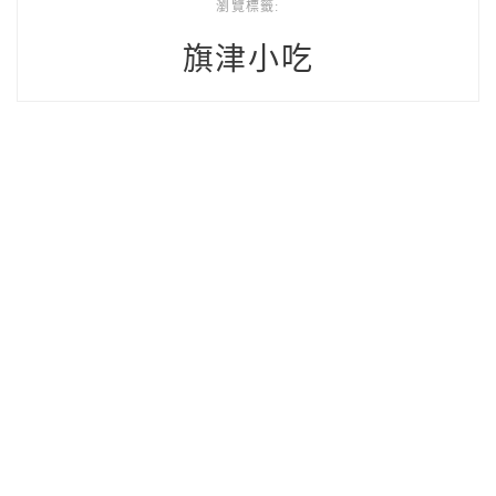
瀏覽標籤:
旗津小吃