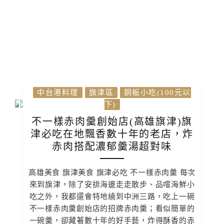
中台港料理
旗津區
銅板小吃(100元以
下)
不一樣赤肉羹創始店(高雄旗津)旗
津必吃在地飄香數十年的老店，炸
赤肉搭配濃郁羹湯超對味
高雄美食 旗津美食 旗津必吃 不一樣赤肉羹 每次
來到旗津，除了安排海邊走走散步、品嚐海鮮小
吃之外，我都還會特地繞到中洲三路，吃上一碗
不一樣赤肉羹創始店的招牌赤肉羹；看似簡單的
一碗羹，卻藏著數十年的好手藝，炸得酥香的赤