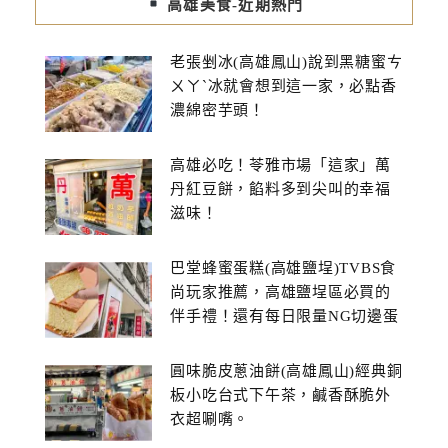
高雄美食-近期熱門
老張剉冰(高雄鳳山)說到黑糖蜜ㄘ
ㄨㄚˋ冰就會想到這一家，必點香
濃綿密芋頭！
高雄必吃！苓雅市場「這家」萬
丹紅豆餅，餡料多到尖叫的幸福
滋味！
巴堂蜂蜜蛋糕(高雄鹽埕)TVBS食
尚玩家推薦，高雄鹽埕區必買的
伴手禮！還有每日限量NG切邊蛋
糕
圓味脆皮蔥油餅(高雄鳳山)經典銅
板小吃台式下午茶，鹹香酥脆外
衣超唰嘴。