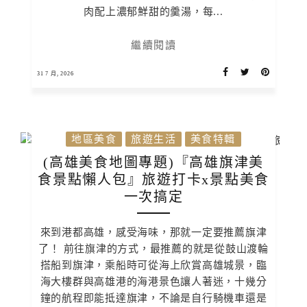
肉配上濃郁鮮甜的羹湯，每...
繼續閱讀
31 7 月, 2026
地區美食
旅遊生活
美食特輯
(高雄美食地圖專題)『高雄旗津美
食景點懶人包』旅遊打卡x景點美食
一次搞定
來到港都高雄，感受海味，那就一定要推薦旗津
了！ 前往旗津的方式，最推薦的就是從鼓山渡輪
搭船到旗津，乘船時可從海上欣賞高雄城景，臨
海大樓群與高雄港的海港景色讓人著迷，十幾分
鐘的航程即能抵達旗津，不論是自行騎機車還是