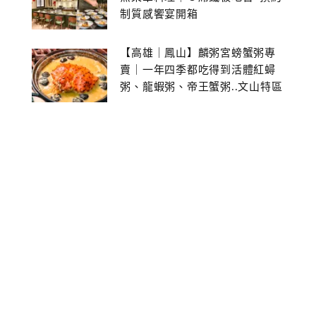
制質感饗宴開箱
【高雄｜鳳山】麟粥宮螃蟹粥專
賣｜一年四季都吃得到活體紅蟳
粥、龍蝦粥、帝王蟹粥..文山特區
美食