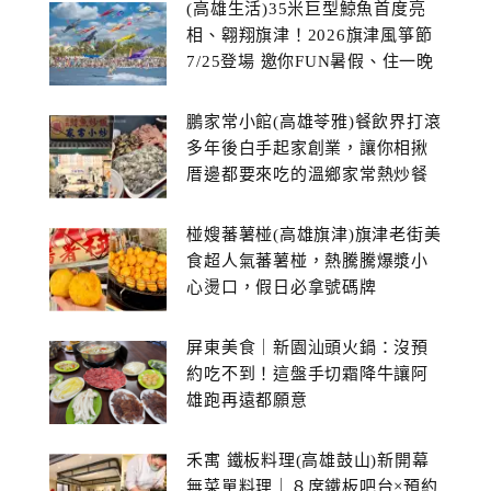
(高雄生活)35米巨型鯨魚首度亮
相、翱翔旗津！2026旗津風箏節
7/25登場 邀你FUN暑假、住一晚
鵬家常小館(高雄苓雅)餐飲界打滾
多年後白手起家創業，讓你相揪
厝邊都要來吃的溫鄉家常熱炒餐
館~
椪嫂蕃薯椪(高雄旗津)旗津老街美
食超人氣蕃薯椪，熱騰騰爆漿小
心燙口，假日必拿號碼牌
屏東美食｜新園汕頭火鍋：沒預
約吃不到！這盤手切霜降牛讓阿
雄跑再遠都願意
禾寓 鐵板料理(高雄鼓山)新開幕
無菜單料理｜８席鐵板吧台×預約