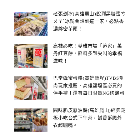
老張剉冰(高雄鳳山)說到黑糖蜜ㄘ
ㄨㄚˋ冰就會想到這一家，必點香
濃綿密芋頭！
高雄必吃！苓雅市場「這家」萬
丹紅豆餅，餡料多到尖叫的幸福
滋味！
巴堂蜂蜜蛋糕(高雄鹽埕)TVBS食
尚玩家推薦，高雄鹽埕區必買的
伴手禮！還有每日限量NG切邊蛋
糕
圓味脆皮蔥油餅(高雄鳳山)經典銅
板小吃台式下午茶，鹹香酥脆外
衣超唰嘴。