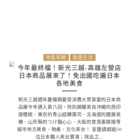
地區新聞
旅遊生活
今年最終檔！新光三越-高雄左營店
日本商品展來了！免出國吃遍日本
各地美食
新光三越週年慶檔期最受消費大眾喜愛的日本商
品展今年邁入第八回，特別網羅來自沖繩的西印
度櫻桃、東京的青山迴轉壽司、北海道的麵屋高
橋、山形縣的つけ麺心心、大阪的堂島蛋糕捲等
城市地方美食、物產、文化來台！ 並邀請超過50
位日本職人來台實演；除此之...