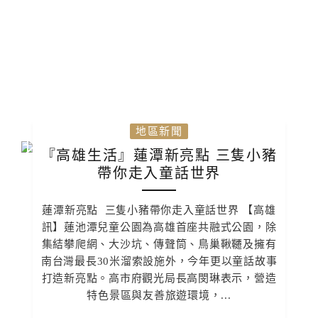
地區新聞
『高雄生活』蓮潭新亮點 三隻小豬
帶你走入童話世界
蓮潭新亮點 三隻小豬帶你走入童話世界 【高雄
訊】蓮池潭兒童公園為高雄首座共融式公園，除
集結攀爬網、大沙坑、傳聲筒、鳥巢鞦韆及擁有
南台灣最長30米溜索設施外，今年更以童話故事
打造新亮點。高市府觀光局長高閔琳表示，營造
特色景區與友善旅遊環境，...