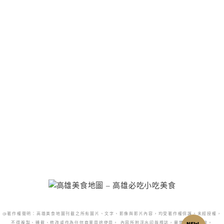
@著作權聲明：高雄美食地圖刊載之所有圖片、文字、影像與影片內容，均受著作權保護。未經授權，
不得複製、轉載、修改或作為任何商業用途使用。 內容所附浮水印與標誌，嚴禁更改或移除。