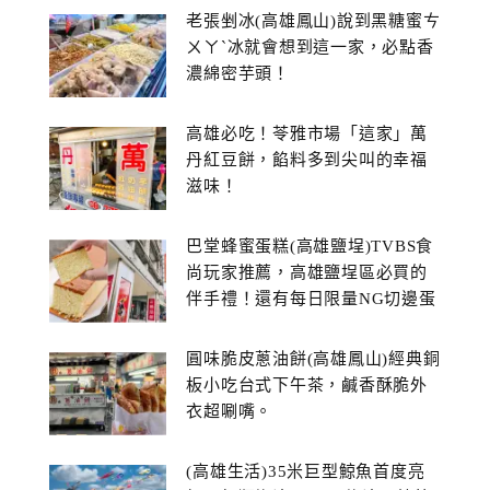
老張剉冰(高雄鳳山)說到黑糖蜜ㄘ
ㄨㄚˋ冰就會想到這一家，必點香
濃綿密芋頭！
高雄必吃！苓雅市場「這家」萬
丹紅豆餅，餡料多到尖叫的幸福
滋味！
巴堂蜂蜜蛋糕(高雄鹽埕)TVBS食
尚玩家推薦，高雄鹽埕區必買的
伴手禮！還有每日限量NG切邊蛋
糕
圓味脆皮蔥油餅(高雄鳳山)經典銅
板小吃台式下午茶，鹹香酥脆外
衣超唰嘴。
(高雄生活)35米巨型鯨魚首度亮