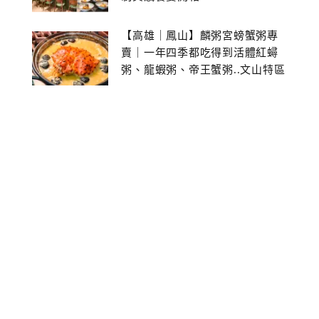
【高雄｜鳳山】麟粥宮螃蟹粥專
賣｜一年四季都吃得到活體紅蟳
粥、龍蝦粥、帝王蟹粥..文山特區
美食