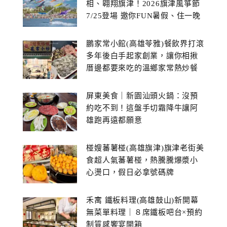
相、翱翔旗津！2026旗津風箏節
7/25登場 邀你FUN暑假、住一晚
鵬家常小館(高雄苓雅)餐飲界打滾
多年後白手起家創業，讓你相揪
厝邊都要來吃的溫鄉家常熱炒餐
館~
屏東美食｜新園汕頭火鍋：沒預
約吃不到！這盤手切霜降牛讓阿
雄跑再遠都願意
椪嫂蕃薯椪(高雄旗津)旗津老街美
食超人氣蕃薯椪，熱騰騰爆漿小
心燙口，假日必拿號碼牌
禾寓 鐵板料理(高雄鼓山)新開幕
無菜單料理｜８席鐵板吧台×預約
制質感饗宴開箱