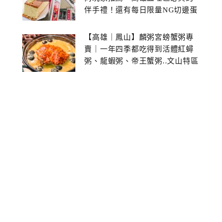
伴手禮！還有每日限量NG切邊蛋
糕
【高雄｜鳳山】麟粥宮螃蟹粥專
賣｜一年四季都吃得到活體紅蟳
粥、龍蝦粥、帝王蟹粥..文山特區
美食