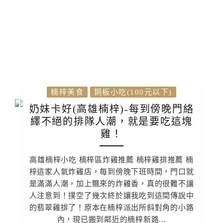
楠梓美食
銅板小吃(100元以下)
奶妹卡好(高雄楠梓)-每到傍晚門絡
繹不絕的排隊人潮，就是要吃這塊
雞！
高雄楠梓小吃 楠梓區炸雞推薦 楠梓雞排推薦 楠
梓這家人氣炸雞店，每到傍晚下班時間，門口就
是滿滿人潮，加上飄來的炸雞香，真的很難不讓
人注意到！撲空了幾次終於讓我吃到這間傳說中
的翡翠雞排了！原本在楠梓派出所斜對角的小路
內，現已搬到鄰近的楠梓新路...