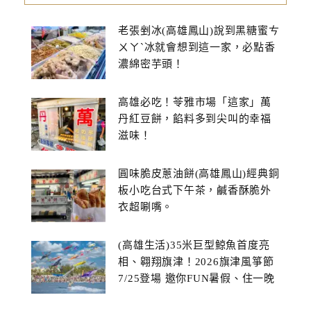
老張剉冰(高雄鳳山)說到黑糖蜜ㄘ
ㄨㄚˋ冰就會想到這一家，必點香
濃綿密芋頭！
高雄必吃！苓雅市場「這家」萬
丹紅豆餅，餡料多到尖叫的幸福
滋味！
圓味脆皮蔥油餅(高雄鳳山)經典銅
板小吃台式下午茶，鹹香酥脆外
衣超唰嘴。
(高雄生活)35米巨型鯨魚首度亮
相、翱翔旗津！2026旗津風箏節
7/25登場 邀你FUN暑假、住一晚