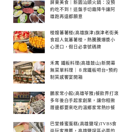
屏東美食｜新園汕頭火鍋：沒預
約吃不到！這盤手切霜降牛讓阿
雄跑再遠都願意
椪嫂蕃薯椪(高雄旗津)旗津老街美
食超人氣蕃薯椪，熱騰騰爆漿小
心燙口，假日必拿號碼牌
禾寓 鐵板料理(高雄鼓山)新開幕
無菜單料理｜８席鐵板吧台×預約
制質感饗宴開箱
鵬家常小館(高雄苓雅)餐飲界打滾
多年後白手起家創業，讓你相揪
厝邊都要來吃的溫鄉家常熱炒餐
館~
巴堂蜂蜜蛋糕(高雄鹽埕)TVBS食
尚玩家推薦，高雄鹽埕區必買的