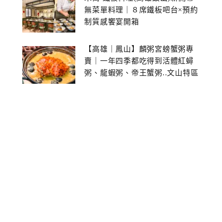
無菜單料理｜８席鐵板吧台×預約
制質感饗宴開箱
【高雄｜鳳山】麟粥宮螃蟹粥專
賣｜一年四季都吃得到活體紅蟳
粥、龍蝦粥、帝王蟹粥..文山特區
美食