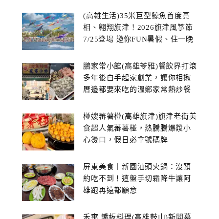
(高雄生活)35米巨型鯨魚首度亮
相、翱翔旗津！2026旗津風箏節
7/25登場 邀你FUN暑假、住一晚
鵬家常小館(高雄苓雅)餐飲界打滾
多年後白手起家創業，讓你相揪
厝邊都要來吃的溫鄉家常熱炒餐
館~
椪嫂蕃薯椪(高雄旗津)旗津老街美
食超人氣蕃薯椪，熱騰騰爆漿小
心燙口，假日必拿號碼牌
屏東美食｜新園汕頭火鍋：沒預
約吃不到！這盤手切霜降牛讓阿
雄跑再遠都願意
禾寓 鐵板料理(高雄鼓山)新開幕