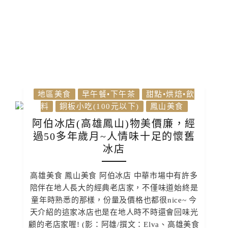
地區美食
早午餐•下午茶
甜點•烘焙•飲
料
銅板小吃(100元以下)
鳳山美食
阿伯冰店(高雄鳳山)物美價廉，經
過50多年歲月~人情味十足的懷舊
冰店
高雄美食 鳳山美食 阿伯冰店 中華市場中有許多
陪伴在地人長大的經典老店家，不僅味道始終是
童年時熟悉的那樣，份量及價格也都很nice~ 今
天介紹的這家冰店也是在地人時不時還會回味光
顧的老店家喔! (影：阿雄/撰文：Elva、高雄美食