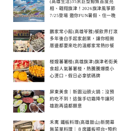
(高雄生活)35米巨型鯨魚首度亮
相、翱翔旗津！2026旗津風箏節
7/25登場 邀你FUN暑假、住一晚
鵬家常小館(高雄苓雅)餐飲界打滾
多年後白手起家創業，讓你相揪
厝邊都要來吃的溫鄉家常熱炒餐
館~
椪嫂蕃薯椪(高雄旗津)旗津老街美
食超人氣蕃薯椪，熱騰騰爆漿小
心燙口，假日必拿號碼牌
屏東美食｜新園汕頭火鍋：沒預
約吃不到！這盤手切霜降牛讓阿
雄跑再遠都願意
禾寓 鐵板料理(高雄鼓山)新開幕
無菜單料理｜８席鐵板吧台×預約