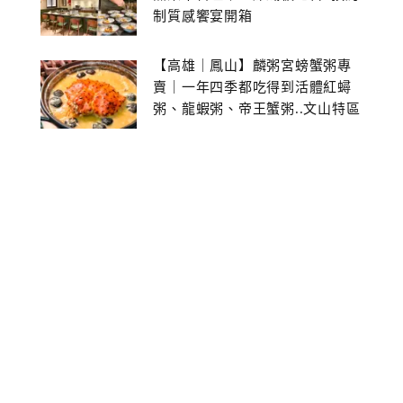
制質感饗宴開箱
【高雄｜鳳山】麟粥宮螃蟹粥專
賣｜一年四季都吃得到活體紅蟳
粥、龍蝦粥、帝王蟹粥..文山特區
美食