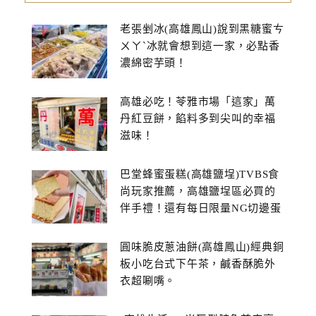
老張剉冰(高雄鳳山)說到黑糖蜜ㄘ
ㄨㄚˋ冰就會想到這一家，必點香
濃綿密芋頭！
高雄必吃！苓雅市場「這家」萬
丹紅豆餅，餡料多到尖叫的幸福
滋味！
巴堂蜂蜜蛋糕(高雄鹽埕)TVBS食
尚玩家推薦，高雄鹽埕區必買的
伴手禮！還有每日限量NG切邊蛋
糕
圓味脆皮蔥油餅(高雄鳳山)經典銅
板小吃台式下午茶，鹹香酥脆外
衣超唰嘴。