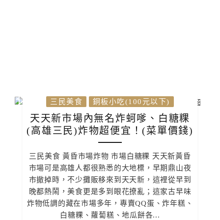
三民美食
銅板小吃(100元以下)
天天新市場內無名炸蚵嗲、白糖粿
(高雄三民)炸物超便宜！(菜單價錢)
三民美食 黃昏市場炸物 市場白糖粿 天天新黃昏
市場可是高雄人都很熟悉的大地標，早期鼎山夜
市撤掉時，不少攤販移來到天天新，這裡從早到
晚都熱鬧，美食更是多到眼花撩亂；這家古早味
炸物低調的藏在市場多年，專賣QQ蛋、炸年糕、
白糖粿、蘿蔔糕、地瓜餅各...