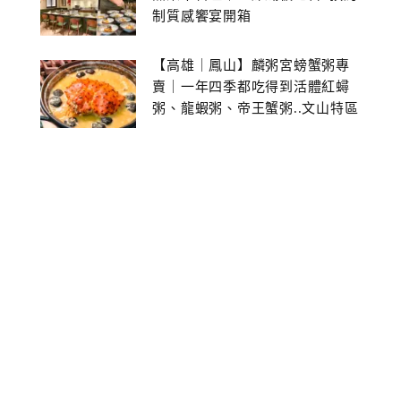
制質感饗宴開箱
【高雄｜鳳山】麟粥宮螃蟹粥專
賣｜一年四季都吃得到活體紅蟳
粥、龍蝦粥、帝王蟹粥..文山特區
美食