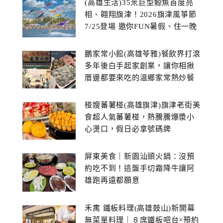
(高雄生活)35米巨型鯨魚首度亮
相、翱翔旗津！2026旗津風箏節
7/25登場 邀你FUN暑假、住一晚
鵬家常小館(高雄苓雅)餐飲界打滾
多年後白手起家創業，讓你相揪
厝邊都要來吃的溫鄉家常熱炒餐
館~
椪嫂蕃薯椪(高雄旗津)旗津老街美
食超人氣蕃薯椪，熱騰騰爆漿小
心燙口，假日必拿號碼牌
屏東美食｜新園汕頭火鍋：沒預
約吃不到！這盤手切霜降牛讓阿
雄跑再遠都願意
禾寓 鐵板料理(高雄鼓山)新開幕
無菜單料理｜８席鐵板吧台×預約