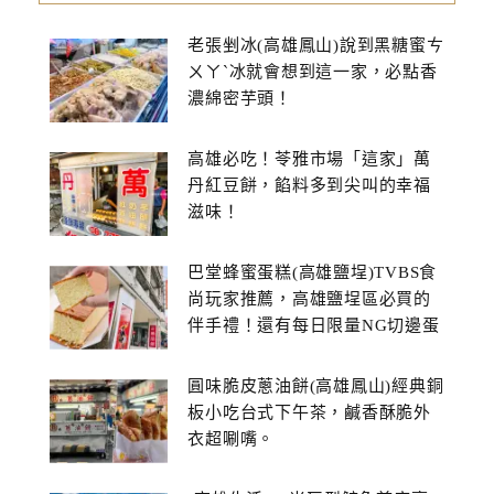
老張剉冰(高雄鳳山)說到黑糖蜜ㄘ
ㄨㄚˋ冰就會想到這一家，必點香
濃綿密芋頭！
高雄必吃！苓雅市場「這家」萬
丹紅豆餅，餡料多到尖叫的幸福
滋味！
巴堂蜂蜜蛋糕(高雄鹽埕)TVBS食
尚玩家推薦，高雄鹽埕區必買的
伴手禮！還有每日限量NG切邊蛋
糕
圓味脆皮蔥油餅(高雄鳳山)經典銅
板小吃台式下午茶，鹹香酥脆外
衣超唰嘴。