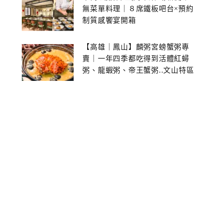
無菜單料理｜８席鐵板吧台×預約
制質感饗宴開箱
【高雄｜鳳山】麟粥宮螃蟹粥專
賣｜一年四季都吃得到活體紅蟳
粥、龍蝦粥、帝王蟹粥..文山特區
美食