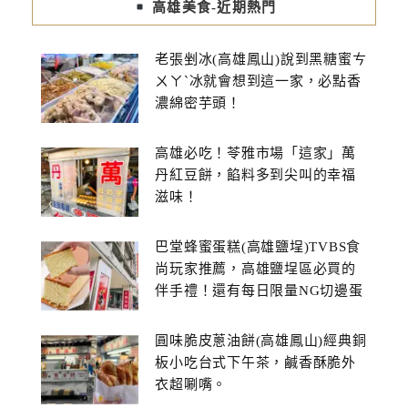
高雄美食-近期熱門
老張剉冰(高雄鳳山)說到黑糖蜜ㄘ
ㄨㄚˋ冰就會想到這一家，必點香
濃綿密芋頭！
高雄必吃！苓雅市場「這家」萬
丹紅豆餅，餡料多到尖叫的幸福
滋味！
巴堂蜂蜜蛋糕(高雄鹽埕)TVBS食
尚玩家推薦，高雄鹽埕區必買的
伴手禮！還有每日限量NG切邊蛋
糕
圓味脆皮蔥油餅(高雄鳳山)經典銅
板小吃台式下午茶，鹹香酥脆外
衣超唰嘴。