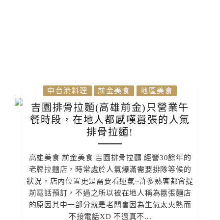
中台港料理
前金美食
地區美食
吉園排骨拉麵(高雄前金)只營業午
餐時段，在地人都感嘆囂張的人氣
排骨拉麵!
高雄美食 前金美食 吉園排骨拉麵 經營30餘年的
老牌拉麵店，時常處於人氣爆滿需要排隊等候的
狀況，店內位置更是需要看運氣~許多熟客都會提
前電話預訂，不過之所以被在地人稱為囂張麵店
的原因其中一部分就是老闆會因為生氣太火熱而
不接電話XD 不過真不...