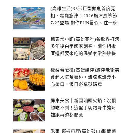
(高雄生活)35米巨型鯨魚首度亮
相、翱翔旗津！2026旗津風箏節
7/25登場 邀你FUN暑假、住一晚
鵬家常小館(高雄苓雅)餐飲界打滾
多年後白手起家創業，讓你相揪
厝邊都要來吃的溫鄉家常熱炒餐
館~
椪嫂蕃薯椪(高雄旗津)旗津老街美
食超人氣蕃薯椪，熱騰騰爆漿小
心燙口，假日必拿號碼牌
屏東美食｜新園汕頭火鍋：沒預
約吃不到！這盤手切霜降牛讓阿
雄跑再遠都願意
禾寓 鐵板料理(高雄鼓山)新開幕