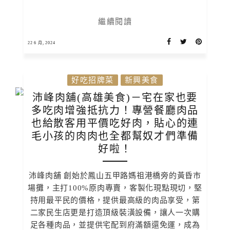
繼續閱讀
22 6 月, 2024
好吃招牌菜
新興美食
沛峰肉舖(高雄美食)－宅在家也要
多吃肉增強抵抗力！專營餐廳肉品
也給散客用平價吃好肉，貼心的連
毛小孩的肉肉也全都幫奴才們準備
好啦！
沛峰肉舖 創始於鳳山五甲路媽祖港橋旁的黃昏市
場攤，主打100%原肉專賣，客製化現點現切，堅
持用最平民的價格，提供最高級的肉品享受，第
二家民生店更是打造頂級裝潢設備，讓人一次購
足各種肉品，並提供宅配到府滿額還免運，成為