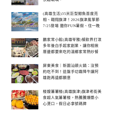
(高雄生活)35米巨型鯨魚首度亮
相、翱翔旗津！2026旗津風箏節
7/25登場 邀你FUN暑假、住一晚
鵬家常小館(高雄苓雅)餐飲界打滾
多年後白手起家創業，讓你相揪
厝邊都要來吃的溫鄉家常熱炒餐
館~
屏東美食｜新園汕頭火鍋：沒預
約吃不到！這盤手切霜降牛讓阿
雄跑再遠都願意
椪嫂蕃薯椪(高雄旗津)旗津老街美
食超人氣蕃薯椪，熱騰騰爆漿小
心燙口，假日必拿號碼牌