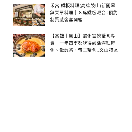
禾寓 鐵板料理(高雄鼓山)新開幕
無菜單料理｜８席鐵板吧台×預約
制質感饗宴開箱
【高雄｜鳳山】麟粥宮螃蟹粥專
賣｜一年四季都吃得到活體紅蟳
粥、龍蝦粥、帝王蟹粥..文山特區
美食