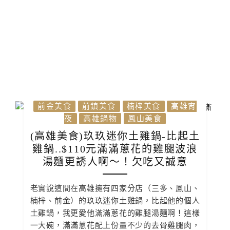
前金美食
前鎮美食
楠梓美食
高雄宵
夜
高雄鍋物
鳳山美食
(高雄美食)玖玖迷你土雞鍋-比起土
雞鍋..$110元滿滿蔥花的雞腿波浪
湯麵更誘人啊～！欠吃又誠意
老實說這間在高雄擁有四家分店（三多、鳳山、
楠梓、前金）的玖玖迷你土雞鍋，比起他的個人
土雞鍋，我更愛他滿滿蔥花的雞腿湯麵啊！這樣
一大碗，滿滿蔥花配上份量不少的去骨雞腿肉，