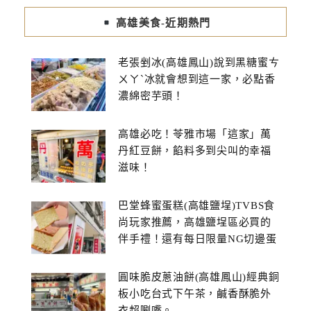
高雄美食-近期熱門
老張剉冰(高雄鳳山)說到黑糖蜜ㄘ
ㄨㄚˋ冰就會想到這一家，必點香
濃綿密芋頭！
高雄必吃！苓雅市場「這家」萬
丹紅豆餅，餡料多到尖叫的幸福
滋味！
巴堂蜂蜜蛋糕(高雄鹽埕)TVBS食
尚玩家推薦，高雄鹽埕區必買的
伴手禮！還有每日限量NG切邊蛋
糕
圓味脆皮蔥油餅(高雄鳳山)經典銅
板小吃台式下午茶，鹹香酥脆外
衣超唰嘴。