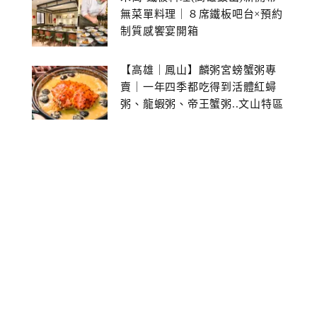
無菜單料理｜８席鐵板吧台×預約
制質感饗宴開箱
【高雄｜鳳山】麟粥宮螃蟹粥專
賣｜一年四季都吃得到活體紅蟳
粥、龍蝦粥、帝王蟹粥..文山特區
美食