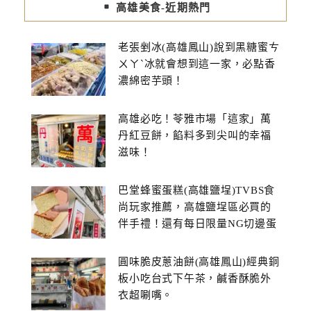
高雄美食-近期熱門
老張剉冰(高雄鳳山)說到黑糖蜜ㄘ
ㄨㄚˋ冰就會想到這一家，必點香
濃綿密芋頭！
高雄必吃！苓雅市場「這家」萬
丹紅豆餅，餡料多到尖叫的幸福
滋味！
巴堂蜂蜜蛋糕(高雄鹽埕)TVBS食
尚玩家推薦，高雄鹽埕區必買的
伴手禮！還有每日限量NG切邊蛋
糕
圓味脆皮蔥油餅(高雄鳳山)經典銅
板小吃台式下午茶，鹹香酥脆外
衣超唰嘴。