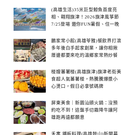
(高雄生活)35米巨型鯨魚首度亮
相、翱翔旗津！2026旗津風箏節
7/25登場 邀你FUN暑假、住一晚
鵬家常小館(高雄苓雅)餐飲界打滾
多年後白手起家創業，讓你相揪
厝邊都要來吃的溫鄉家常熱炒餐
館~
椪嫂蕃薯椪(高雄旗津)旗津老街美
食超人氣蕃薯椪，熱騰騰爆漿小
心燙口，假日必拿號碼牌
屏東美食｜新園汕頭火鍋：沒預
約吃不到！這盤手切霜降牛讓阿
雄跑再遠都願意
禾寓 鐵板料理(高雄鼓山)新開幕