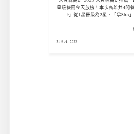
米其林高雄 2023 米其林高雄推薦
星級餐廳今天放榜！本次高雄共4間餐廳
é」從1星晉級為2星，「承Sho」
31 8 月, 2023