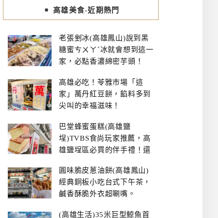
高雄美食-近期熱門
老張剉冰(高雄鳳山)說到黑
糖蜜ㄘㄨㄚˋ冰就會想到這一
家，必點香濃綿密芋頭！
高雄必吃！苓雅市場「這
家」萬丹紅豆餅，餡料多到
尖叫的幸福滋味！
巴堂蜂蜜蛋糕(高雄鹽
埕)TVBS食尚玩家推薦，高
雄鹽埕區必買的伴手禮！還
有每日限量NG切邊蛋糕
圓味脆皮蔥油餅(高雄鳳山)
經典銅板小吃台式下午茶，
鹹香酥脆外衣超唰嘴。
(高雄生活)35米巨型鯨魚首