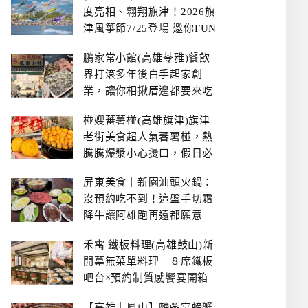
度亮相、翱翔旗津！2026旗
津風箏節7/25登場 邀你FUN
暑假、住一晚
鵬家常小館(高雄苓雅)餐飲
界打滾多年後白手起家創
業，讓你相揪厝邊都要來吃
的溫鄉家常熱炒餐館~
椪嫂蕃薯椪(高雄旗津)旗津
老街美食超人氣蕃薯椪，熱
騰騰爆漿小心燙口，假日必
拿號碼牌
屏東美食｜新園汕頭火鍋：
沒預約吃不到！這盤手切霜
降牛讓阿雄跑再遠都願意
禾寓 鐵板料理(高雄鼓山)新
開幕無菜單料理｜８席鐵板
吧台×預約制質感饗宴開箱
【高雄｜鳳山】麟粥宮螃蟹