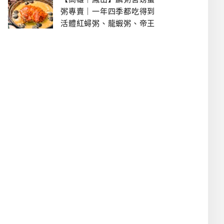
粥專賣｜一年四季都吃得到
活體紅蟳粥、龍蝦粥、帝王
蟹粥..文山特區美食