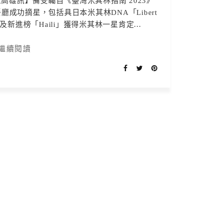
 【高雄訊】備受矚目《臺灣米其林指南 2023》
成功摘星，包括具日本米其林DNA「Libert
及新進榜「Haili」獲得米其林一星肯定...
繼續閱讀