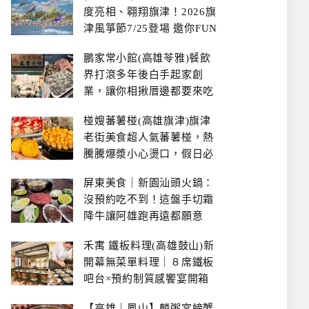
度亮相、翱翔旗津！2026旗
津風箏節7/25登場 邀你FUN
暑假、住一晚
鵬家常小館(高雄苓雅)餐飲
界打滾多年後白手起家創
業，讓你相揪厝邊都要來吃
的溫鄉家常熱炒餐館~
椪嫂蕃薯椪(高雄旗津)旗津
老街美食超人氣蕃薯椪，熱
騰騰爆漿小心燙口，假日必
拿號碼牌
屏東美食｜新園汕頭火鍋：
沒預約吃不到！這盤手切霜
降牛讓阿雄跑再遠都願意
禾寓 鐵板料理(高雄鼓山)新
開幕無菜單料理｜８席鐵板
吧台×預約制質感饗宴開箱
【高雄｜鳳山】麟粥宮螃蟹