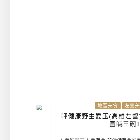
地區美食
左營美
呷健康野生愛玉(高雄左營
直喊三碗1