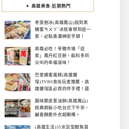
高雄美食-近期熱門
老張剉冰(高雄鳳山)說到黑
糖蜜ㄘㄨㄚˋ冰就會想到這一
家，必點香濃綿密芋頭！
高雄必吃！苓雅市場「這
家」萬丹紅豆餅，餡料多到
尖叫的幸福滋味！
巴堂蜂蜜蛋糕(高雄鹽
埕)TVBS食尚玩家推薦，高
雄鹽埕區必買的伴手禮！還
有每日限量NG切邊蛋糕
圓味脆皮蔥油餅(高雄鳳山)
經典銅板小吃台式下午茶，
鹹香酥脆外衣超唰嘴。
(高雄生活)35米巨型鯨魚首