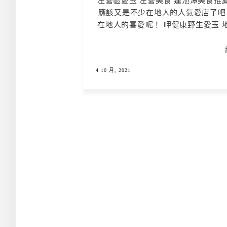
左營區愛玉 左營美食 蓮池潭美食推
應該又是不少在地人的人氣愛店了吧
在地人的喜愛呢！ 呷健康野生愛玉 地點:左
4 10 月, 2021