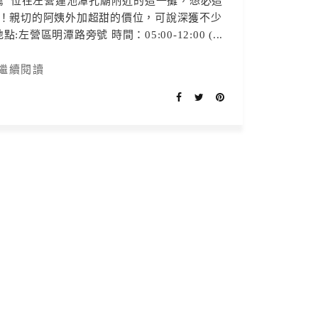
薦 位在左營蓮池潭孔廟附近的這一攤，想必這
！親切的阿姨外加超甜的價位，可說深獲不少
營區明潭路旁號 時間：05:00-12:00 (...
繼續閱讀