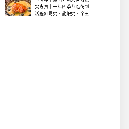
粥專賣｜一年四季都吃得到
活體紅蟳粥、龍蝦粥、帝王
蟹粥..文山特區美食