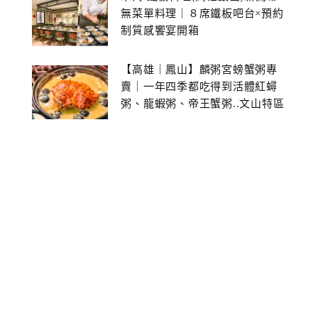
無菜單料理｜８席鐵板吧台×預約
制質感饗宴開箱
【高雄｜鳳山】麟粥宮螃蟹粥專
賣｜一年四季都吃得到活體紅蟳
粥、龍蝦粥、帝王蟹粥..文山特區
美食