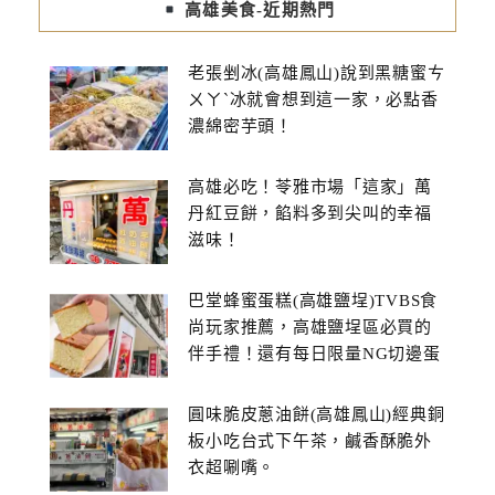
高雄美食-近期熱門
老張剉冰(高雄鳳山)說到黑糖蜜ㄘ
ㄨㄚˋ冰就會想到這一家，必點香
濃綿密芋頭！
高雄必吃！苓雅市場「這家」萬
丹紅豆餅，餡料多到尖叫的幸福
滋味！
巴堂蜂蜜蛋糕(高雄鹽埕)TVBS食
尚玩家推薦，高雄鹽埕區必買的
伴手禮！還有每日限量NG切邊蛋
糕
圓味脆皮蔥油餅(高雄鳳山)經典銅
板小吃台式下午茶，鹹香酥脆外
衣超唰嘴。