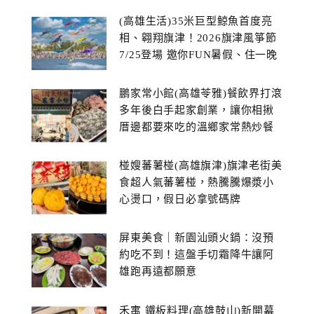
(高雄生活)35米巨型鯨魚首度亮
相、翱翔旗津！2026旗津風箏節
7/25登場 邀你FUN暑假、住一晚
鵬家常小館(高雄苓雅)餐飲界打滾
多年後白手起家創業，讓你相揪
厝邊都要來吃的溫鄉家常熱炒餐
館~
椪嫂蕃薯椪(高雄旗津)旗津老街美
食超人氣蕃薯椪，熱騰騰爆漿小
心燙口，假日必拿號碼牌
屏東美食｜新園汕頭火鍋：沒預
約吃不到！這盤手切霜降牛讓阿
雄跑再遠都願意
禾寓 鐵板料理(高雄鼓山)新開幕