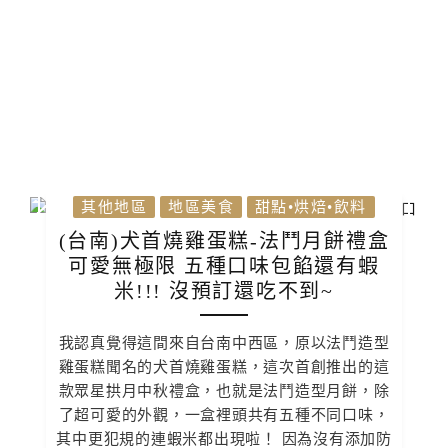
其他地區
地區美食
甜點•烘焙•飲料
(台南)犬首燒雞蛋糕-法鬥月餅禮盒
可愛無極限 五種口味包餡還有蝦
米!!! 沒預訂還吃不到~
我認真覺得這間來自台南中西區，原以法鬥造型
雞蛋糕聞名的犬首燒雞蛋糕，這次首創推出的這
款眾星拱月中秋禮盒，也就是法鬥造型月餅，除
了超可愛的外觀，一盒裡頭共有五種不同口味，
其中更犯規的連蝦米都出現啦！ 因為沒有添加防